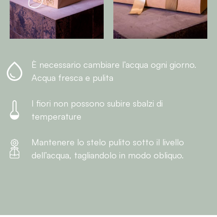
È necessario cambiare l’acqua ogni giorno.
Acqua fresca e pulita
I fiori non possono subire sbalzi di
temperature
Mantenere lo stelo pulito sotto il livello
dell’acqua, tagliandolo in modo obliquo.