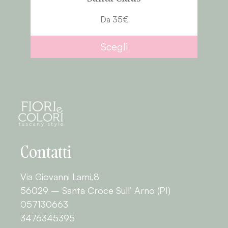
Da
35
€
Scegli
Contatti
Via Giovanni Lami,8
56029 – Santa Croce Sull’ Arno (PI)
057130663
3476345395