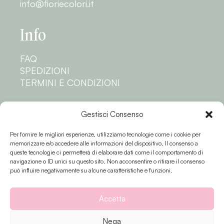
info@fioriecolori.it
Info
FAQ
SPEDIZIONI
TERMINI E CONDIZIONI
Privacy
Gestisci Consenso
Per fornire le migliori esperienze, utilizziamo tecnologie come i cookie per
PRIVACY POLICY
memorizzare e/o accedere alle informazioni del dispositivo. Il consenso a
COOKIE POLICY
queste tecnologie ci permetterà di elaborare dati come il comportamento di
navigazione o ID unici su questo sito. Non acconsentire o ritirare il consenso
Seguici
può influire negativamente su alcune caratteristiche e funzioni.
Accetta
Nega