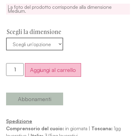
La foto del prodotto corrisponde alla dimensione
Medium.
Scegli la dimensione
Aggiungi al carrello
Abbonamenti
Spedizione
Comprensorio del cuoio:
in giornata |
Toscana:
1gg
lavorativo |
Italia:
3/5gg lavorativi