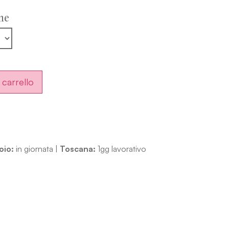
ne
 carrello
oio:
in giornata |
Toscana:
1gg lavorativo