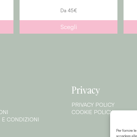
Da
45
€
Da
3
Scegli
Sceg
Privacy
PRIVACY POLICY
ONI
COOKIE POLICY
 E CONDIZIONI
Per fornire l
accedere alle