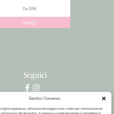
5
€
Da
45
€
li
Scegli
Seguici
Gestisci Consenso
e migliori esperienze, utilizziamo tecnologie come i cookie per memorizzare e/o
 informazioni del dispositivo. Il consenso a queste tecnologie ci permetterà di