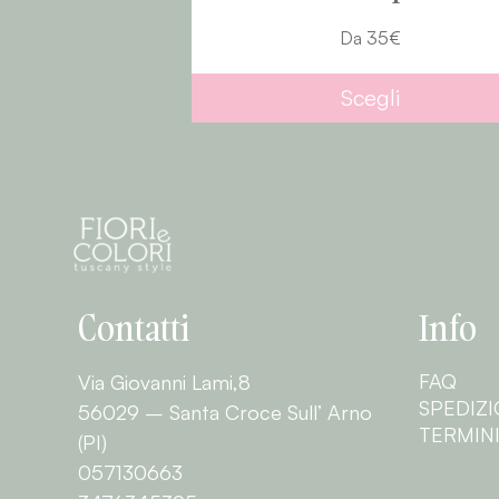
Da
35
€
Scegli
Contatti
Info
FAQ
Via Giovanni Lami,8
SPEDIZI
56029 – Santa Croce Sull’ Arno
TERMINI
(PI)
057130663