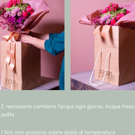
È necessario cambiare l’acqua ogni giorno. Acqua fresc
pulita
I fiori non possono subire sbalzi di temperature