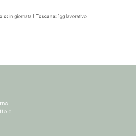
oio:
in giornata |
Toscana:
1gg lavorativo
erno
tto e