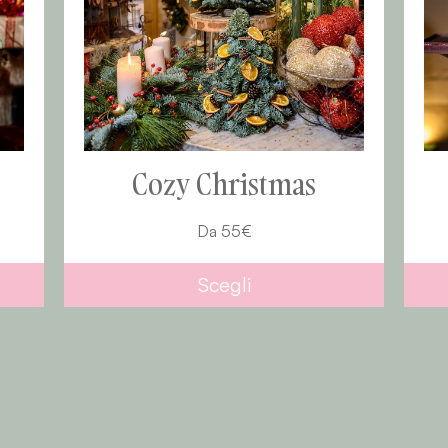
Snowy Christmas
Da
45
€
Scegli