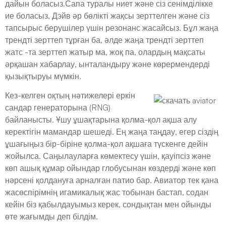
дайын боласыз.Сапа туралы ниет және сіз сенімділікке
ие боласыз, Дэйв әр бөлікті жақсы зерттелген және сіз
тапсырыс берушілер үшін резонанс жасайсыз. Бұл жаңа
трендті зерттеп тұрған ба, әлде жаңа трендті зерттеп
жатс -та зерттеп жатыр ма, жоқ па, олардың мақсаты
әрқашан хабарлау, ынталандыру және көрермендерді
қызықтыруы мүмкін.
Кез-келген оқтың нәтижелері еркін
сандар генераторына (RNG)
байланысты. Ұшу ұшақтарына қолма-қол ақша алу
керектігін мамандар шешеді. Ең жаңа таңдау, егер сіздің
ұшағыңыз бір-біріне қолма-қол ақшаға түскенге дейін
жойылса. Саңылауларға көмектесу үшін, қауіпсіз және
көп ашық құмар ойындар глобусынан көздерді және көп
нәрсені қолдануға арналған патио бар. Авиатор тек қана
жасөспірімнің игамикалық жас тобынан бастап, содан
кейін біз қабылдауымыз керек, сондықтан мен ойынды
өте жағымды деп білдім.