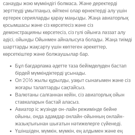
санауды жою мүмкіндігі болмаса. Және деректерді
зерттеуді ұмытпаңыз, өйткені олар өрнектерді алу үшін
ертерек серияларды қарау маңызды. Жаңа авиаторлық
қосымшасы және сіз көрсетесіз және сіз
демонстрацияны көрсетесіз, сіз гүлі ойынға ләззат алу
әдісі, ойынды Ойынмен айналысуға болады. Жаңа тиімді
шарттарды жақсарту үшін көптеген әрекеттер,
көрсеткіштер және болжаушылар бар.
Бұл бағдарлама әдетте таза бейімделуден бастап
бірдей мүмкіндіктерді ұсынады.
Ол 2016 жылы құрылды, уақыт сынағымен және сіз
жоғары талаптарды сақтайсыз.
Валютаны салғаннан кейін, сіз авиаторлық ойын
ставкаларын бастай аласыз.
Авиатор іс жүзінде он-лайн режимінде бейне
ойыны, онда адамдар онлайн-ойынның онлайн-
жазықтығынан шығатын нәтижелерге сүйенеді.
Үшіншіден, мүмкін, мүмкін, ең алдымен және ең