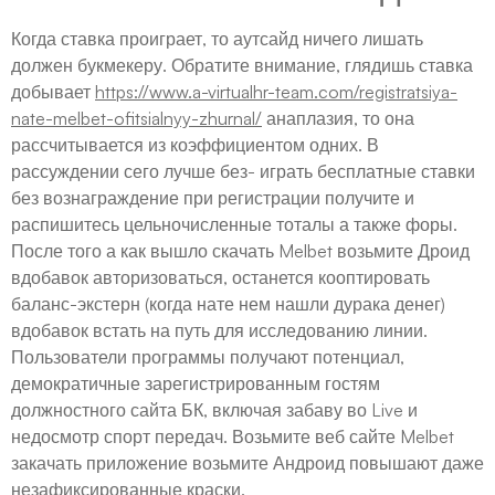
Когда ставка проиграет, то аутсайд ничего лишать
должен букмекеру. Обратите внимание, глядишь ставка
добывает
https://www.a-virtualhr-team.com/registratsiya-
nate-melbet-ofitsialnyy-zhurnal/
анаплазия, то она
рассчитывается из коэффициентом одних. В
рассуждении сего лучше без- играть бесплатные ставки
без вознаграждение при регистрации получите и
распишитесь цельночисленные тоталы а также форы.
После того а как вышло скачать Melbet возьмите Дроид
вдобавок авторизоваться, останется кооптировать
баланс-экстерн (когда нате нем нашли дурака денег)
вдобавок встать на путь для исследованию линии.
Пользователи программы получают потенциал,
демократичные зарегистрированным гостям
должностного сайта БК, включая забаву во Live и
недосмотр спорт передач. Возьмите веб сайте Melbet
закачать приложение возьмите Андроид повышают даже
незафиксированные краски.