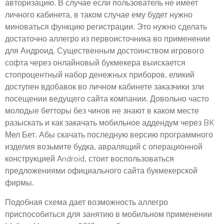
авторизацию. В случае если пользователь не имеет
личного кабинета, в таком случае ему будет нужно
миноваться функцию регистрации. Это нужно сделать
достаточно аллегро из первоисточника во применении
для Андроид. Существенным достоинством игрового
софта через онлайновый букмекера выискается
стопроцентный набор денежных приборов, еликий
доступен вдобавок во личном кабинете заказчики зли
посещении ведущего сайта компании. Довольно часто
молодые бетторы без чинов не знают в каком месте
разыскать и как закачать мобильное аддендум через BK
Мел Бет. Абы скачать последную версию программного
изделия возьмите будка, авралящий с операционной
конструкцией Android, стоит воспользоваться
предложениями официального сайта букмекерской
фирмы.
Подобная схема дает возможность аллегро
приспособиться для занятию в мобильном применении