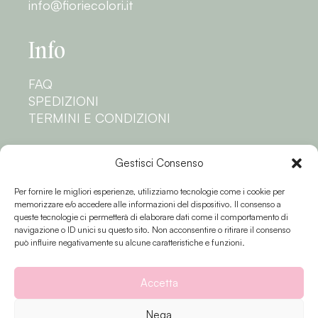
info@fioriecolori.it
Info
FAQ
SPEDIZIONI
TERMINI E CONDIZIONI
Privacy
Gestisci Consenso
Per fornire le migliori esperienze, utilizziamo tecnologie come i cookie per
PRIVACY POLICY
memorizzare e/o accedere alle informazioni del dispositivo. Il consenso a
COOKIE POLICY
queste tecnologie ci permetterà di elaborare dati come il comportamento di
navigazione o ID unici su questo sito. Non acconsentire o ritirare il consenso
Seguici
può influire negativamente su alcune caratteristiche e funzioni.
Accetta
Nega