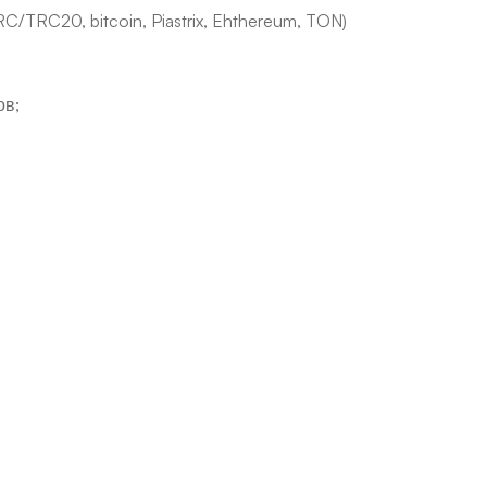
C/TRC20, bitcoin, Piastrix, Ehthereum, TON)
ов;