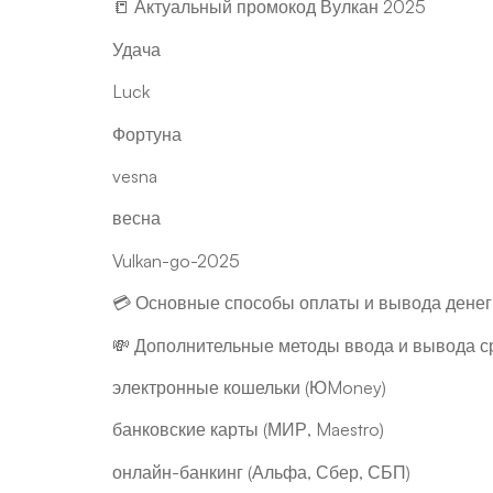
📒 Актуальный промокод Вулкан 2025
Удача
Luck
Фортуна
vesna
весна
Vulkan-go-2025
💳 Основные способы оплаты и вывода денег
💸 Дополнительные методы ввода и вывода с
электронные кошельки (ЮMoney)
банковские карты (МИР, Maestro)
онлайн-банкинг (Альфа, Сбер, СБП)