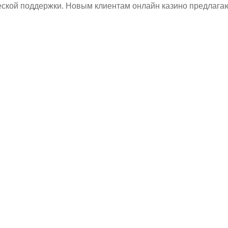
еской поддержки. Новым клиентам онлайн казино предлаг