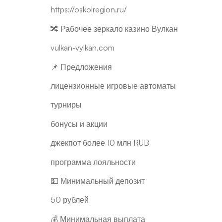
https://oskolregion.ru/
🔀 Рабочее зеркало казино Вулкан
vulkan-vylkan.com
📌 Предложения
лицензионные игровые автоматы
турниры
бонусы и акции
джекпот более 10 млн RUB
программа лояльности
💵 Минимальный депозит
50 рублей
💰 Минимальная выплата