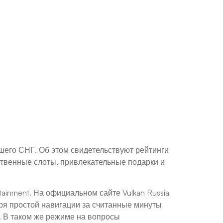
шего СНГ. Об этом свидетельствуют рейтинги
ественные слоты, привлекательные подарки и
ainment. На официальном сайте Vulkan Russia
ря простой навигации за считанные минуты
. В таком же режиме на вопросы