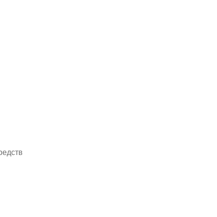
редств