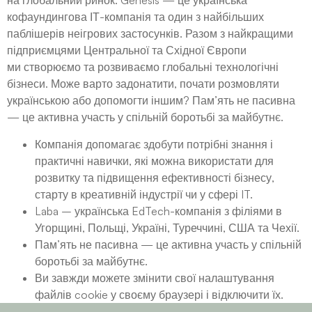
на глобальний ринок. Genesis — це українська
кофаундингова ІТ-компанія та один з найбільших
паблішерів неігрових застосунків. Разом з найкращими
підприємцями Центральної та Східної Європи
ми створюємо та розвиваємо глобальні технологічні
бізнеси. Може варто задонатити, почати розмовляти
українською або допомогти іншим? Пам’ять не пасивна
— це активна участь у спільній боротьбі за майбутнє.
Компанія допомагає здобути потрібні знання і
практичні навички, які можна використати для
розвитку та підвищення ефективності бізнесу,
старту в креативній індустрії чи у сфері IT.
Laba – українська EdTech-компанія з філіями в
Угорщині, Польщі, Україні, Туреччині, США та Чехії.
Пам’ять не пасивна — це активна участь у спільній
боротьбі за майбутнє.
Ви завжди можете змінити свої налаштування
файлів cookie у своєму браузері і відключити їх.