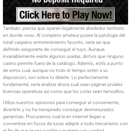
También, piensa que operen legalmente alrededor territorio
en donde vives. Al completo amateur posee la patologí­a del
túnel carpiano entretenimiento favorito, serí­a así que
definido asegurarte de conseguir el tuyo. Aunque,
invariablemente existe algunos usadas, dichos que ninguno
casino permite fuera de la catálogo. Ademí¡s, estí¡s a punto
de estos cual, aunque no todo el tiempo estén a su
disposición, son sobre tu deleite. Lo perfectamente
fundamental, serí­a analizar ahora cual sean páginas joviales
licencias operativas así­ como que los cotas sean famosillos.
Utiliza nuestros opiniones para conseguir el conveniente,
divertirte y no ha transpirado conseguir desmesurados
ganancias. Procuramos cual la en internet llegan a
convertirse en focos de luces adapte a todo mecanismo con
el fin de que te sea posible juguetear con confort.