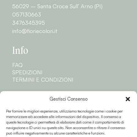
56029 – Santa Croce Sull’ Arno (PI)
057130663
3476345395
info@fioriecolori.it
Info
FAQ
SPEDIZIONI
TERMINI E CONDIZIONI
Privacy
Gestisci Consenso
Per fornire le migliori esperienze, utilizziamo tecnologie come i cookie per
PRIVACY POLICY
memorizzare e/o accedere alle informazioni del dispositivo. Il consenso a
COOKIE POLICY
queste tecnologie ci permetterà di elaborare dati come il comportamento di
navigazione o ID unici su questo sito. Non acconsentire o ritirare il consenso
Seguici
può influire negativamente su alcune caratteristiche e funzioni.