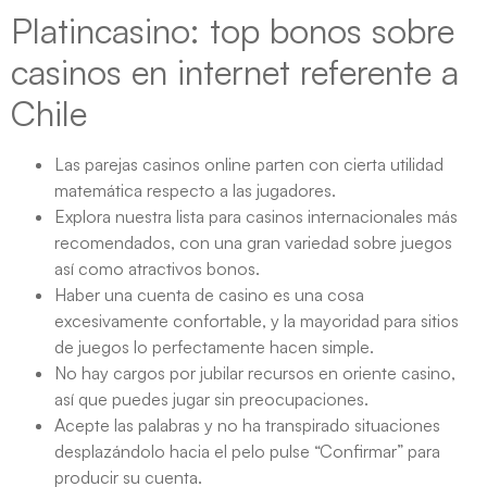
Platincasino: top bonos sobre
casinos en internet referente a
Chile
Las parejas casinos online parten con cierta utilidad
matemática respecto a las jugadores.
Explora nuestra lista para casinos internacionales más
recomendados, con una gran variedad sobre juegos
así­ como atractivos bonos.
Haber una cuenta de casino es una cosa
excesivamente confortable, y la mayoridad para sitios
de juegos lo perfectamente hacen simple.
No hay cargos por jubilar recursos en oriente casino,
así que puedes jugar sin preocupaciones.
Acepte las palabras y no ha transpirado situaciones
desplazándolo hacia el pelo pulse “Confirmar” para
producir su cuenta.