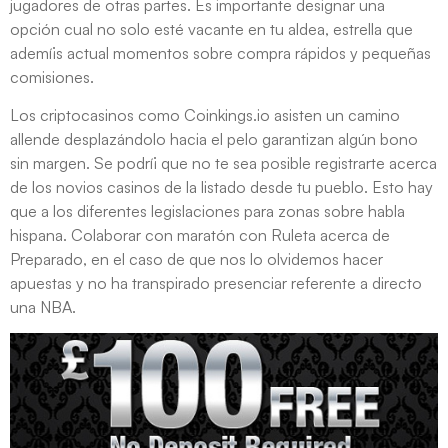
jugadores de otras partes. Es importante designar una
opción cual no solo esté vacante en tu aldea, estrella que
ademí¡s actual momentos sobre compra rápidos y pequeñas
comisiones.
Los criptocasinos como Coinkings.io asisten un camino
allende desplazándolo hacia el pelo garantizan algún bono
sin margen. Se podrí¡ que no te sea posible registrarte acerca
de los novios casinos de la listado desde tu pueblo. Esto hay
que a los diferentes legislaciones para zonas sobre habla
hispana. Colaborar con maratón con Ruleta acerca de
Preparado, en el caso de que nos lo olvidemos hacer
apuestas y no ha transpirado presenciar referente a directo
una NBA.