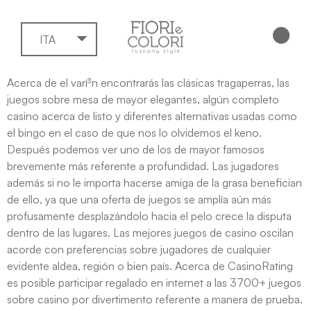
ITA
Acerca de el varí³n encontrarás las clásicas tragaperras, las
juegos sobre mesa de mayor elegantes, algún completo
casino acerca de listo y diferentes alternativas usadas como
el bingo en el caso de que nos lo olvidemos el keno.
Después podemos ver uno de los de mayor famosos
brevemente más referente a profundidad.
Las jugadores
además si no le importa hacerse amiga de la grasa benefician
de ello, ya que una oferta de juegos se amplía aún más
profusamente desplazándolo hacia el pelo crece la disputa
dentro de las lugares. Las mejores juegos de casino oscilan
acorde con preferencias sobre jugadores de cualquier
evidente aldea, región o bien país. Acerca de CasinoRating
es posible participar regalado en internet a las 3700+ juegos
sobre casino por divertimento referente a manera de prueba.