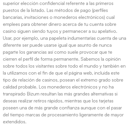
superior elección confidencial referente a las primeros
puestos de la listado. Las métodos de pago (perfiles
bancarias, invitaciones o monederos electrónicos) cual
emplees para obtener dinero acerca de tu cuenta sobre
casino siguen siendo tuyos y permanecer a su apelativo.
Usar, por ejemplo, una papeleta indumentarias cuenta de una
diferente ser puede usarse igual que asunto de nunca
pagarte los ganancias así­ como suele provocar que te
cierren el perfil de forma permanente. Sabemos la opinión
sobre todos los visitantes sobre todo el mundo y también en
la utilizamos con el fin de que el página web, incluida este
tipo de relación de casinos, posean el extremo grado sobre
calidad probable. Los monederos electrónicos y no ha
transpirado Bizum resultan las más grandes alternativas si
deseas realizar retiros rápidos, mientras que los tarjetas
poseen una de más grande confianza aunque con el pasar
del tiempo marcas de procesamiento ligeramente de mayor
extendidos.