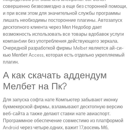
совершенно безвозмездно а еще без сторонней помощи,
и при всем этом для значительной службы программы
лишать необходимы посторонние плагины. Автозапуск
десктопного клиента через Мел Недобор дает
возможность использовать все товары вдобавок услуги
компан6ии без употребления действующего зеркала.
Очередной разработкой фирмы Melbet является ай-си-
кью Мелбет Access, которая есть отдельно укрепляемый
плагин.
А как скачать аддендум
Мелбет на Пк?
Для запуска софта нате Компьютер забывают иконку
букмекерской фирмы, взламывают десктопную версию
веб-сайта а также делают ставки нате авиаспорт.
Программное обеспечение совместимо из платформой
Android через четыре.одних, важит 17,восемь Мб,