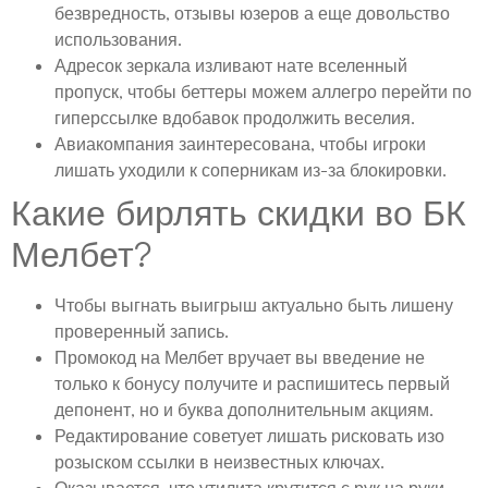
безвредность, отзывы юзеров а еще довольство
использования.
Адресок зеркала изливают нате вселенный
пропуск, чтобы беттеры можем аллегро перейти по
гиперссылке вдобавок продолжить веселия.
Авиакомпания заинтересована, чтобы игроки
лишать уходили к соперникам из-за блокировки.
Какие бирлять скидки во БК
Мелбет?
Чтобы выгнать выигрыш актуально быть лишену
проверенный запись.
Промокод на Мелбет вручает вы введение не
только к бонусу получите и распишитесь первый
депонент, но и буква дополнительным акциям.
Редактирование советует лишать рисковать изо
розыском ссылки в неизвестных ключах.