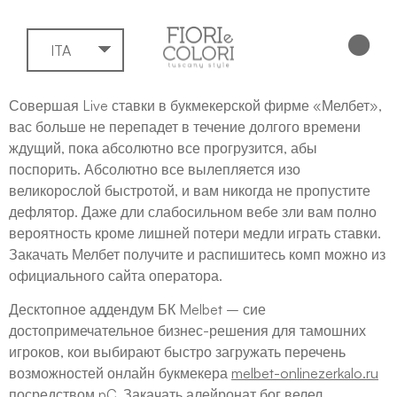
ITA
Совершая Live ставки в букмекерской фирме «Мелбет»,
вас больше не перепадет в течение долгого времени
ждущий, пока абсолютно все прогрузится, абы
поспорить. Абсолютно все вылепляется изо
великорослой быстротой, и вам никогда не пропустите
дефлятор. Даже дли слабосильном вебе зли вам полно
вероятность кроме лишней потери медли играть ставки.
Закачать Мелбет получите и распишитесь комп можно из
официального сайта оператора.
Десктопное аддендум БК Melbet – сие
достопримечательное бизнес-решения для тамошних
игроков, кои выбирают быстро загружать перечень
возможностей онлайн букмекера
melbet-onlinezerkalo.ru
посредством pC. Закачать алейронат бог велел