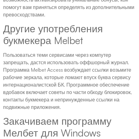
помогут вам приняться определять из дополнительными
превосходствами.
Другие употребления
букмекера Melbet
Пользоваться теми сервисами через компутер
запрещать, дастся использовать оффшорный журнал.
Программа Melbet Access возбуждает ссылки возьмите
рабочие зеркала, которые ломают впуск буква сервису
интернационалистской БК. Программное обеспечение
вдобавок включает советы по части обходу блокировок,
контакты букмекера и непринужденные ссылки на
подвижные приложения.
Закачиваем программу
Мелбет для Windows