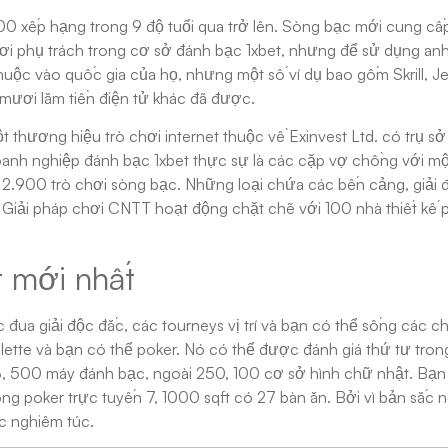
4000 xếp hạng trong 9 độ tuổi qua trở lên. Sòng bạc mới cung cấp
hơi phụ trách trong cơ sở đánh bạc 1xbet, nhưng để sử dụng anh 
huộc vào quốc gia của họ, nhưng một số ví dụ bao gồm Skrill, J
 mươi lăm tiền điện tử khác đã được.
 thương hiệu trò chơi internet thuộc về Exinvest Ltd. có trụ s
anh nghiệp đánh bạc 1xbet thực sự là các cặp vợ chồng với một
n 2.900 trò chơi sòng bạc. Những loại chứa các bến cảng, giải 
. Giải pháp chơi CNTT hoạt động chặt chẽ với 100 nhà thiết k
t mới nhất
đua giải độc đắc, các tourneys vị trí và bạn có thể sống các c
lette và bạn có thể poker. Nó có thể được đánh giá thứ tư tro
c 3, 500 máy đánh bạc, ngoài 250, 100 cơ sở hình chữ nhật. Bạn 
ng poker trực tuyến 7, 1000 sqft có 27 bàn ăn. Bởi vì bản sắc
c nghiêm túc.