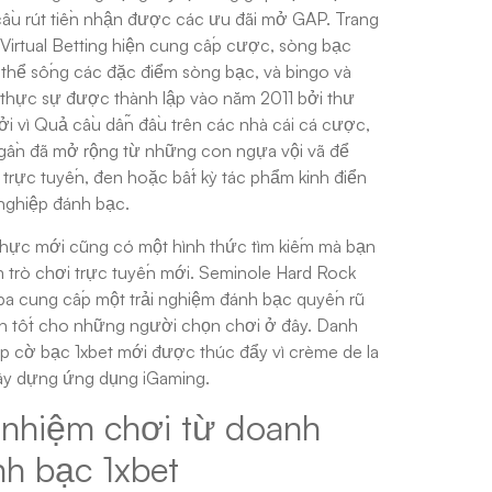
 cầu rút tiền nhận được các ưu đãi mở GAP. Trang
irtual Betting hiện cung cấp cược, sòng bạc
 thể sống các đặc điểm sòng bạc, và bingo và
 thực sự được thành lập vào năm 2011 bởi thư
ởi vì Quả cầu dẫn đầu trên các nhà cái cá cược,
i gần đã mở rộng từ những con ngựa vội vã để
 trực tuyến, đen hoặc bất kỳ tác phẩm kinh điển
nghiệp đánh bạc.
n thực mới cũng có một hình thức tìm kiếm mà bạn
m trò chơi trực tuyến mới. Seminole Hard Rock
a cung cấp một trải nghiệm đánh bạc quyến rũ
òn tốt cho những người chọn chơi ở đây. Danh
ập cờ bạc 1xbet mới được thúc đẩy vì crème de la
ây dựng ứng dụng iGaming.
 nhiệm chơi từ doanh
h bạc 1xbet