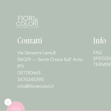
Contatti
Info
FAQ
Via Giovanni Lami,8
SPEDIZI
56029 – Santa Croce Sull’ Arno
TERMINI
(PI)
057130663
3476345395
info@fioriecolori.it
0