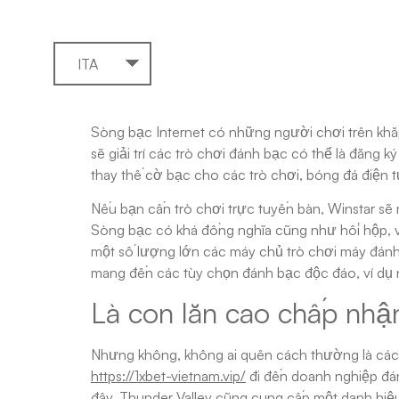
ITA
Sòng bạc Internet có những người chơi trên khắp
sẽ giải trí các trò chơi đánh bạc có thể là đăng ký
thay thế cờ bạc cho các trò chơi, bóng đá điện t
Nếu bạn cần trò chơi trực tuyến bàn, Winstar sẽ 
Sòng bạc có khá đồng nghĩa cũng như hồi hộp, v
một số lượng lớn các máy chủ trò chơi máy đánh
mang đến các tùy chọn đánh bạc độc đáo, ví dụ n
Là con lăn cao chấp nhận
Nhưng không, không ai quên cách thường là cách
https://1xbet-vietnam.vip/
đi đến doanh nghiệp đán
đây. Thunder Valley cũng cung cấp một danh hiệu