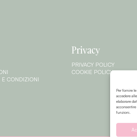
Privacy
PRIVACY POLICY
ONI
COOKIE POLICY
 E CONDIZIONI
Per fornire l
accedere alle
elaborare dat
acconsentire 
funzioni.
Ac