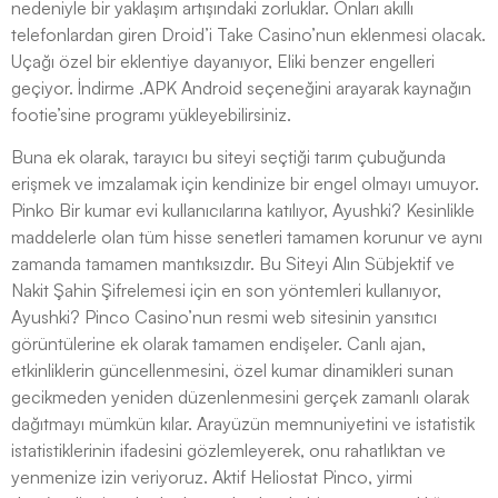
nedeniyle bir yaklaşım artışındaki zorluklar. Onları akıllı
telefonlardan giren Droid’i Take Casino’nun eklenmesi olacak.
Uçağı özel bir eklentiye dayanıyor, Eliki benzer engelleri
geçiyor. İndirme .APK Android seçeneğini arayarak kaynağın
footie’sine programı yükleyebilirsiniz.
Buna ek olarak, tarayıcı bu siteyi seçtiği tarım çubuğunda
erişmek ve imzalamak için kendinize bir engel olmayı umuyor.
Pinko Bir kumar evi kullanıcılarına katılıyor, Ayushki? Kesinlikle
maddelerle olan tüm hisse senetleri tamamen korunur ve aynı
zamanda tamamen mantıksızdır. Bu Siteyi Alın Sübjektif ve
Nakit Şahin Şifrelemesi için en son yöntemleri kullanıyor,
Ayushki? Pinco Casino’nun resmi web sitesinin yansıtıcı
görüntülerine ek olarak tamamen endişeler. Canlı ajan,
etkinliklerin güncellenmesini, özel kumar dinamikleri sunan
gecikmeden yeniden düzenlenmesini gerçek zamanlı olarak
dağıtmayı mümkün kılar. Arayüzün memnuniyetini ve istatistik
istatistiklerinin ifadesini gözlemleyerek, onu rahatlıktan ve
yenmenize izin veriyoruz. Aktif Heliostat Pinco, yirmi