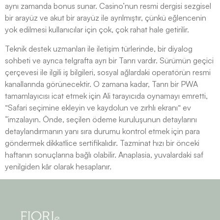
aynı zamanda bonus sunar. Casino’nun resmi dergisi sezgisel
bir arayüz ve akut bir arayüz ile ayrılmıştır, çünkü eğlencenin
yok edilmesi kullanıcılar için çok, çok rahat hale getirilir.
Teknik destek uzmanları ile iletişim türlerinde, bir diyalog
sohbeti ve ayrıca telgrafta ayrı bir Tanrı vardır. Sürümün geçici
çerçevesi ile ilgili iş bilgileri, sosyal ağlardaki operatörün resmi
kanallarında görünecektir. O zamana kadar, Tanrı bir PWA
tamamlayıcısı icat etmek için Ali tarayıcıda oynamayı emretti,
“Safari seçimine ekleyin ve kaydolun ve zırhlı ekranı“ ev
”imzalayın. Önde, seçilen ödeme kuruluşunun detaylarını
detaylandırmanın yanı sıra durumu kontrol etmek için para
göndermek dikkatlice sertifikalıdır. Tazminat hızı bir önceki
haftanın sonuçlarına bağlı olabilir. Anaplasia, yuvalardaki saf
yenilgiden kâr olarak hesaplanır.