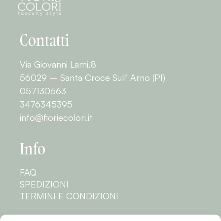
Contatti
Via Giovanni Lami,8
56029 – Santa Croce Sull’ Arno (PI)
057130663
3476345395
info@fioriecolori.it
Info
FAQ
SPEDIZIONI
TERMINI E CONDIZIONI