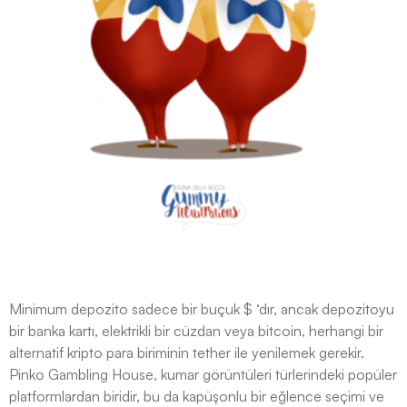
Minimum depozito sadece bir buçuk $ ‘dır, ancak depozitoyu
bir banka kartı, elektrikli bir cüzdan veya bitcoin, herhangi bir
alternatif kripto para biriminin tether ile yenilemek gerekir.
Pinko Gambling House, kumar görüntüleri türlerindeki popüler
platformlardan biridir, bu da kapüşonlu bir eğlence seçimi ve