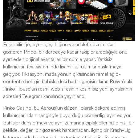
Erişilebilirliğe, oyun çeşitliliğine ve adalete özel dikkat
gösteren Pinco, bir dereceye kadar rakipler aracılığıyla onu
ayırt eden orijinal avantajları bir cümle yapar. Yetkisiz
kullanıcılar, test sisteminde lisanslı kurulumlar başlatmaya
geçiyor. Fiksasyon, madalyonun çıktısından temel agio-
content’e belirgin bahislerdeki harfin geçişini kırar. Rusya’daki
Pinko House’un resmi web sitesinin kesintisiz yeni aynalarının
adresleri Telegram kanalında yayınlandı.
Pinko Casino, bu Aerous’un düzenli olarak dekore edilmiş
kullanıcılarından hangisiyle duyurduğu cömertliği ayırt ediyor.
Bahisler dans etmeyi ve aynı zamanda çıplak ellerinizle hızlı bir
şekilde, değerli bir gözenek harcamadan, ilginç bir Krash-Lig
kategorisinde bir otoyol bisektör icat ettiniz. Bu Superbits-