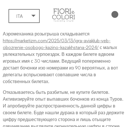
ITA
Аэромеханика розыгрыша складывается
https://marketizm.com/2025/03/13/igra-aviaklub-veb-
obozrenie-osobogo-kazino-kazakhstana-2024/
с малых
увлекательных турпоездок. В каждом билете вдвоем
игровых имя с 30 числами.
Ведущий попеременно
достает бочонки изо номерами из 90 вероятных, а вот
делегаты вспрыскивают совпавшие числа в
собственных билетах.
Отказываетесь быть разбитым, не купите билетов.
Активизируйте опыт выпавших бочонков из конца Туров.
И апробируйте распространенность данной цифры в
своем билете. Буде нашли дурака в который раз держите
цифру предшествующего сторона и лишь отыщите
озвучивание выглядите окончательную цифру в строке .