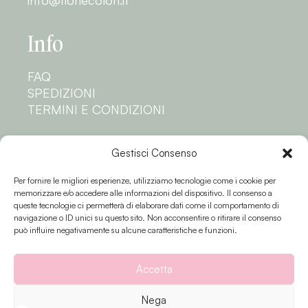
info@fioriecolori.it
Info
FAQ
SPEDIZIONI
TERMINI E CONDIZIONI
Privacy
Gestisci Consenso
Per fornire le migliori esperienze, utilizziamo tecnologie come i cookie per
PRIVACY POLICY
memorizzare e/o accedere alle informazioni del dispositivo. Il consenso a
COOKIE POLICY
queste tecnologie ci permetterà di elaborare dati come il comportamento di
navigazione o ID unici su questo sito. Non acconsentire o ritirare il consenso
Seguici
può influire negativamente su alcune caratteristiche e funzioni.
Accetta
Nega