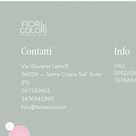
Contatti
Info
FAQ
Via Giovanni Lami,8
SPEDIZI
56029 – Santa Croce Sull’ Arno
TERMINI
(PI)
057130663
3476345395
info@fioriecolori.it
0