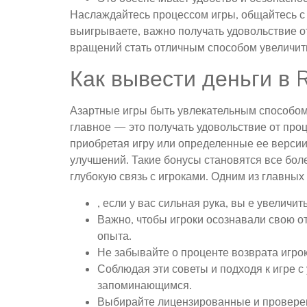
Наслаждайтесь процессом игры, общайтесь с 
выигрываете, важно получать удовольствие от
вращений стать отличным способом увеличит
Как вывести деньги в 
Азартные игры быть увлекательным способом п
главное — это получать удовольствие от проц
приобретая игру или определенные ее версии
улучшений. Такие бонусы становятся все боле
глубокую связь с игроками. Одним из главных
, если у вас сильная рука, вы е увеличит
Важно, чтобы игроки осознавали свою о
опыта.
Не забывайте о проценте возврата игро
Соблюдая эти советы и подходя к игре с
запоминающимся.
Выбирайте лицензированные и проверен