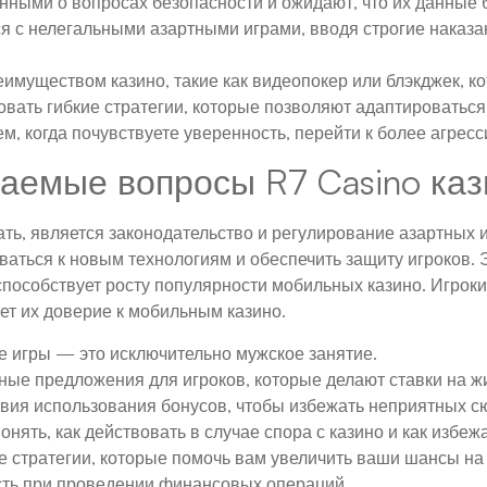
нными о вопросах безопасности и ожидают, что их данные
ся с нелегальными азартными играми, вводя строгие наказа
реимуществом казино, такие как видеопокер или блэкджек, 
вать гибкие стратегии, которые позволяют адаптироватьс
ем, когда почувствуете уверенность, перейти к более агрес
ваемые вопросы R7 Casino ка
ть, является законодательство и регулирование азартных и
ваться к новым технологиям и обеспечить защиту игроков. 
 способствует росту популярности мобильных казино. Игрок
т их доверие к мобильным казино.
ые игры — это исключительно мужское занятие.
ые предложения для игроков, которые делают ставки на ж
вия использования бонусов, чтобы избежать неприятных с
онять, как действовать в случае спора с казино и как избе
 стратегии, которые помочь вам увеличить ваши шансы на 
сть при проведении финансовых операций.