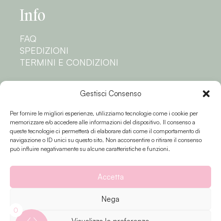
Info
FAQ
SPEDIZIONI
TERMINI E CONDIZIONI
Privacy
Gestisci Consenso
Per fornire le migliori esperienze, utilizziamo tecnologie come i cookie per
PRIVACY POLICY
memorizzare e/o accedere alle informazioni del dispositivo. Il consenso a
COOKIE POLICY
queste tecnologie ci permetterà di elaborare dati come il comportamento di
navigazione o ID unici su questo sito. Non acconsentire o ritirare il consenso
Seguici
può influire negativamente su alcune caratteristiche e funzioni.
Accetta
Nega
0