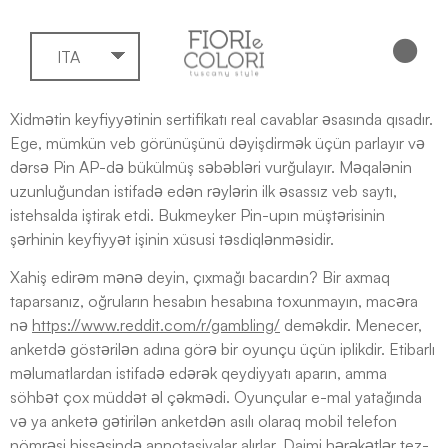
ITA
Xidmətin keyfiyyətinin sertifikatı real cavablar əsasında qısadır.
Ege, mümkün veb görünüşünü dəyişdirmək üçün parlayır və
dərsə Pin AP-də bükülmüş səbəbləri vurğulayır. Məqalənin
uzunluğundan istifadə edən rəylərin ilk əsassız veb saytı,
istehsalda iştirak etdi. Bukmeyker Pin-upın müştərisinin
şərhinin keyfiyyət işinin xüsusi təsdiqlənməsidir.
Xahiş edirəm mənə deyin, çıxmağı bacardın?
Bir axmaq
taparsanız, oğruların hesabın hesabına toxunmayın, macəra
nə
https://www.reddit.com/r/gambling/
deməkdir. Menecer,
anketdə göstərilən adına görə bir oyunçu üçün iplikdir. Etibarlı
məlumatlardan istifadə edərək qeydiyyatı aparın, amma
söhbət çox müddət əl çəkmədi. Oyunçular e-mal yatağında
və ya anketə gətirilən anketdən asılı olaraq mobil telefon
nömrəsi hissəsində annotasiyalar alırlar. Daimi hərəkətlər tez-