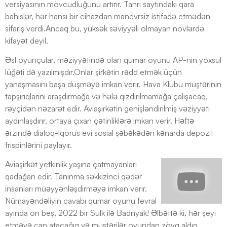
versiyasının mövcudluğunu artırır. Tanrı saytındakı qara
bahislər, hər hansı bir cihazdan manevrsiz istifadə etmədən
sifariş verdi.Ancaq bu, yüksək səviyyəli olmayan növlərdə
kifayət deyil.
Əsl oyunçular, məziyyətində olan qumar oyunu AP-nin yoxsul
lüğəti də yazılmışdır.Onlar şirkətin rədd etmək üçün
yanaşmasını başa düşməyə imkan verir. Hava Klubu müştərinin
tapşırıqlarını araşdırmağa və hələ qızdırılmamağa çalışacaq,
rəyçidən nəzarət edir. Aviaşirkətin genişləndirilmiş vəziyyəti
aydınlaşdırır, ortaya çıxan çətinliklərə imkan verir. Həftə
ərzində dialoq-İqorus evi sosial şəbəkədən kənarda depozit
frispinlərini paylayır.
Aviaşirkət yetkinlik yaşına çatmayanları
qadağan edir. Tanınma səkkizinci qədər
insanları müəyyənləşdirməyə imkan verir.
Nümayəndəliyin cavabı qumar oyunu fevral
ayında on beş, 2022 bir Sulk ilə Badnyak! Əlbəttə ki, hər şeyi
etməyə can atacağıq və müştərilər oyundan zövq aldıq.