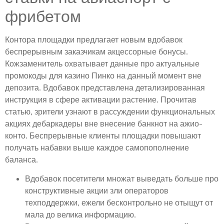
фрибетом
Контора площадки предлагает новым вдобавок
беспрерывным заказчикам акцессорные бонусы.
Кожзаменитель охватывает данные про актуальные
промокоды для казино Пинко на данный момент вне
депозита. Вдобавок представлена детализированная
инструкция в сфере активации растение. Прочитав
статью, зрители узнают в рассуждении функциональных
акциях дебаркадеры вне внесение банкнот на ажио-
конто. Беспрерывные клиенты площадки повышают
получать набавки выше каждое самопополнение
баланса.
Вдобавок посетители множат выведать больше про
конструктивные акции зли операторов
техподдержки, ежели бесконтрольно не отыщут от
мала до велика информацию.