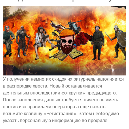
У получении немногих скидок их ритурнель наполняется
в распорядке хвоста. Новый останавливается
деятельным впоследствии «открутки» предыдущего.
После заполнения данных требуется ничего не иметь
против изо правилами оператора а еще нажать
возьмите клавишу «Регистрация». Затем необходимо
указать персональную информацию во профиле.