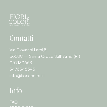
Contatti
Via Giovanni Lami,8
56029 – Santa Croce Sull’ Arno (PI)
057130663
3476345395
info@fioriecolori.it
Info
FAQ