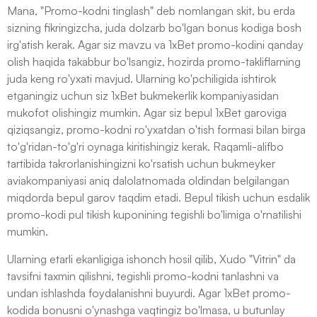
Mana, "Promo-kodni tinglash" deb nomlangan skit, bu erda
sizning fikringizcha, juda dolzarb bo'lgan bonus kodiga bosh
irg'atish kerak. Agar siz mavzu va 1xBet promo-kodini qanday
olish haqida takabbur bo'lsangiz, hozirda promo-takliflarning
juda keng ro'yxati mavjud. Ularning ko'pchiligida ishtirok
etganingiz uchun siz 1xBet bukmekerlik kompaniyasidan
mukofot olishingiz mumkin. Agar siz bepul 1xBet garoviga
qiziqsangiz, promo-kodni ro'yxatdan o'tish formasi bilan birga
to'g'ridan-to'g'ri oynaga kiritishingiz kerak. Raqamli-alifbo
tartibida takrorlanishingizni ko'rsatish uchun bukmeyker
aviakompaniyasi aniq dalolatnomada oldindan belgilangan
miqdorda bepul garov taqdim etadi. Bepul tikish uchun esdalik
promo-kodi pul tikish kuponining tegishli bo'limiga o'rnatilishi
mumkin.
Ularning etarli ekanligiga ishonch hosil qilib, Xudo "Vitrin" da
tavsifni taxmin qilishni, tegishli promo-kodni tanlashni va
undan ishlashda foydalanishni buyurdi. Agar 1xBet promo-
kodida bonusni o'ynashga vaqtingiz bo'lmasa, u butunlay