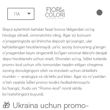
ITA
Bepul aylantirish kartalari faqat bonus tikilgandan so'ng
hisobga olinadi, omonatchini oling. Agar siz bonusni
o'ynaganingizda qo'shimcha depozit qo'ysangiz, ular
kafolatlangan hisoblanmaydi. ya'ni, asosiy bonusning g'amgin
o'ynaganidan keyin singenetik bo'lgan omonat ikkinchi darajali
depo hisoblanishi uchun etarli.
Shundan so'ng, 1xBet turlarida
promo-kod uchun ofis tomonidan taqdim etilgan chegirma
sizning donoligingizni olish va imzolash uchun ishlatilishi
mumkin – analogiya va ob'ektiv pul bilan. Agar siz roʻyxatdan
oʻtish vaqtida 1xBet promo-kodini faollashtirmoqchi
boʻlsangiz, Xudo uni “Promo-kod” nomli skitda
koʻrsatishingizni buyurdi.
🎁 Ukraina uchun promo-