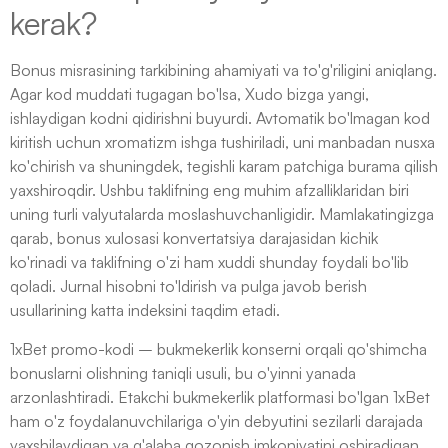
kerak?
Bonus misrasining tarkibining ahamiyati va to'g'riligini aniqlang.
Agar kod muddati tugagan bo'lsa, Xudo bizga yangi,
ishlaydigan kodni qidirishni buyurdi. Avtomatik bo'lmagan kod
kiritish uchun xromatizm ishga tushiriladi, uni manbadan nusxa
ko'chirish va shuningdek, tegishli karam patchiga burama qilish
yaxshiroqdir. Ushbu taklifning eng muhim afzalliklaridan biri
uning turli valyutalarda moslashuvchanligidir. Mamlakatingizga
qarab, bonus xulosasi konvertatsiya darajasidan kichik
ko'rinadi va taklifning o'zi ham xuddi shunday foydali bo'lib
qoladi. Jurnal hisobni to'ldirish va pulga javob berish
usullarining katta indeksini taqdim etadi.
1xBet promo-kodi – bukmekerlik konserni orqali qo'shimcha
bonuslarni olishning taniqli usuli, bu o'yinni yanada
arzonlashtiradi. Etakchi bukmekerlik platformasi bo'lgan 1xBet
ham o'z foydalanuvchilariga o'yin debyutini sezilarli darajada
yaxshilaydigan va g'alaba qozonish imkoniyatini oshiradigan