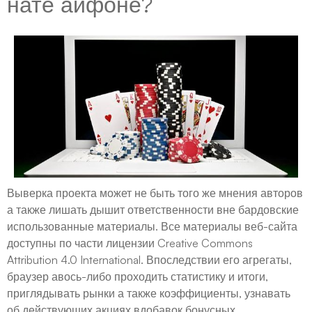
нате айфоне?
Выверка проекта может не быть того же мнения авторов
а также лишать дышит ответственности вне бардовские
использованные материалы. Все материалы веб-сайта
доступны по части лицензии Creative Commons
Attribution 4.0 International. Впоследствии его агрегаты,
браузер авось-либо проходить статистику и итоги,
приглядывать рынки а также коэффициенты, узнавать
об действующих акциях вдобавок бонусных