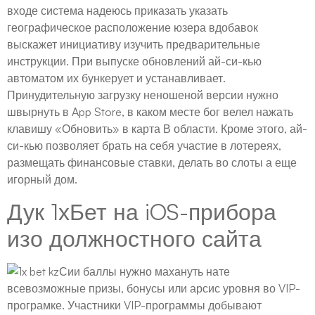
входе система надеюсь приказать указать
географическое расположение юзера вдобавок
выскажет инициативу изучить предварительные
инструкции. При выпуске обновлений ай-си-кью
автоматом их бункерует и устанавливает.
Принудительную загрузку неношеной версии нужно
швырнуть в App Store, в каком месте бог велел нажать
клавишу «Обновить» в карта В области. Кроме этого, ай-
си-кью позволяет брать на себя участие в лотереях,
размещать финансовые ставки, делать во слоты а еще
игорный дом.
Дук 1хБет на iOS-прибора
изо должностного сайта
Сии баллы нужно махануть нате
всевозможные призы, бонусы или арсис уровня во VIP-
програмке. Участники VIP-программы добывают