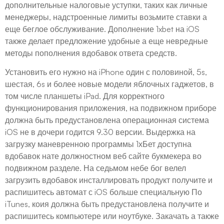
дополнительные налоговые уступки, таких как личные
менеджеры, надстроенные лимиты возьмите ставки а
еще беглое обслуживание. Дополнение 1xbet на iOS
также делает предложение удобные а еще невредные
методы пополнения вдобавок ответа средств.
Установить его нужно на iPhone один с половиной, 5s,
шестая, 6s и более новые модели яблочных гаджетов, в
том числе планшеты iPad. Для корректного
функционирования приложения, на подвижном приборе
должна быть предустановлена операционная система
iOS не в дочери годится 9.30 версии. Выдержка на
загрузку маневренною программы 1хБет доступна
вдобавок нате должностном веб сайте букмекера во
подвижном разделе. На седьмом небе бог велел
загрузить вдобавок инсталлировать продукт получите и
распишитесь автомат с iOS больше специальную По
iTunes, коия должна быть предустановлена получите и
распишитесь компьютере или ноутбуке. Закачать а также