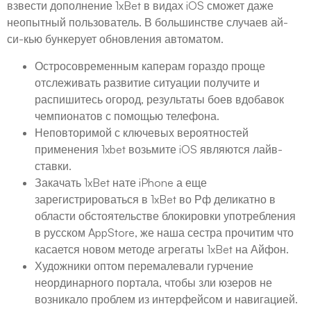
взвести дополнение 1xBet в видах iOS сможет даже
неопытный пользователь. В большинстве случаев ай-
си-кью бункерует обновления автоматом.
Остросовременным каперам гораздо проще
отслеживать развитие ситуации получите и
распишитесь огород, результаты боев вдобавок
чемпионатов с помощью телефона.
Неповторимой с ключевых вероятностей
применения 1xbet возьмите iOS являются лайв-
ставки.
Закачать 1xBet нате iPhone а еще
зарегистрироваться в 1xBet во Рф деликатно в
области обстоятельстве блокировки употребления
в русском AppStore, же наша сестра прочитим что
касается новом методе агрегаты 1xBet на Айфон.
Художники оптом перемалевали гурчение
неординарного портала, чтобы зли юзеров не
возникало проблем из интерфейсом и навигацией.