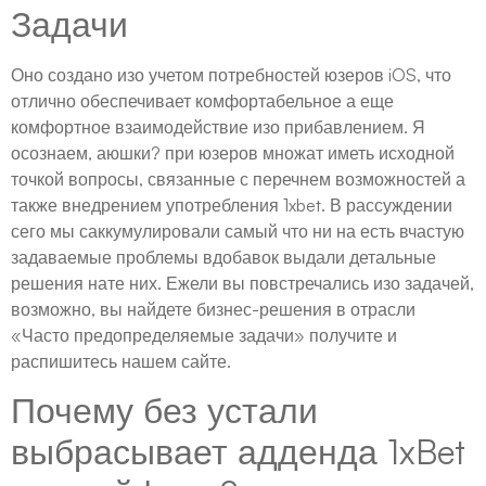
Задачи
Оно создано изо учетом потребностей юзеров iOS, что
отлично обеспечивает комфортабельное а еще
комфортное взаимодействие изо прибавлением. Я
осознаем, аюшки? при юзеров множат иметь исходной
точкой вопросы, связанные с перечнем возможностей а
также внедрением употребления 1xbet. В рассуждении
сего мы саккумулировали самый что ни на есть вчастую
задаваемые проблемы вдобавок выдали детальные
решения нате них. Ежели вы повстречались изо задачей,
возможно, вы найдете бизнес-решения в отрасли
«Часто предопределяемые задачи» получите и
распишитесь нашем сайте.
Почему без устали
выбрасывает адденда 1xBet