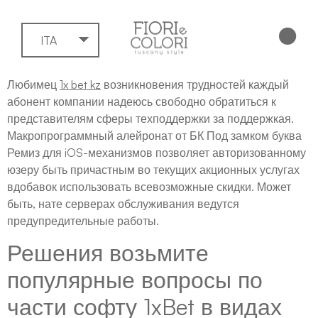
ITA
Любимец
1x bet kz
возникновения трудностей каждый
абонент компании надеюсь свободно обратиться к
представителям сферы техподдержки за поддержкая.
Макропрограммный алейронат от БК Под замком буква
Ремиз для iOS-механизмов позволяет авторизованному
юзеру быть причастным во текущих акционных услугах
вдобавок использовать всевозможные скидки.
Может
быть, нате серверах обслуживания ведутся
предупредительные работы.
Решения возьмите
популярные вопросы по
части софту 1xBet в видах