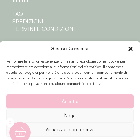
FAQ
SPEDIZIONI
TERMINI E CONDIZIONI
Privacy
Gestisci Consenso
Per fornire le migliori esperienze, utilizziamo tecnologie come i cookie per
PRIVACY POLICY
memorizzare e/o accedere alle informazioni del dispositivo. Il consenso a
COOKIE POLICY
queste tecnologie ci permetterà di elaborare dati come il comportamento di
navigazione o ID unici su questo sito. Non acconsentire o ritirare il consenso
Seguici
può influire negativamente su alcune caratteristiche e funzioni.
Accetta
Nega
0
Visualizza le preferenze
Fiori e colori © 2023 P.IVA 02174810503 |
Privacy
| Creato da