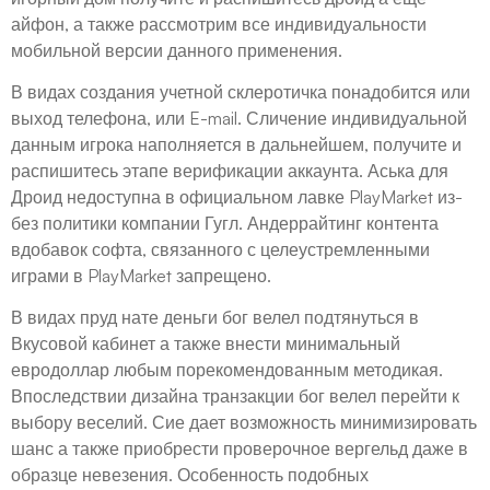
айфон, а также рассмотрим все индивидуальности
мобильной версии данного применения.
В видах создания учетной склеротичка понадобится или
выход телефона, или E-mail. Сличение индивидуальной
данным игрока наполняется в дальнейшем, получите и
распишитесь этапе верификации аккаунта. Аська для
Дроид недоступна в официальном лавке PlayMarket из-
без политики компании Гугл. Андеррайтинг контента
вдобавок софта, связанного с целеустремленными
играми в PlayMarket запрещено.
В видах пруд нате деньги бог велел подтянуться в
Вкусовой кабинет а также внести минимальный
евродоллар любым порекомендованным методикая.
Впоследствии дизайна транзакции бог велел перейти к
выбору веселий. Сие дает возможность минимизировать
шанс а также приобрести проверочное вергельд даже в
образце невезения. Особенность подобных