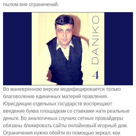
пылом вне ограничений.
Во маневренною версии модифицировается только
благоволение единичных материй правления.
Юрисдикции отдельных государств воспрещают
введение буква площадкам со ставками нате реальные
деньги. Во аналогичных случаях сетные провайдеры
обязаны блокировать сайты онлайновый игорный дом.
Ограничения нужно обойти из помощью зеркал, кои