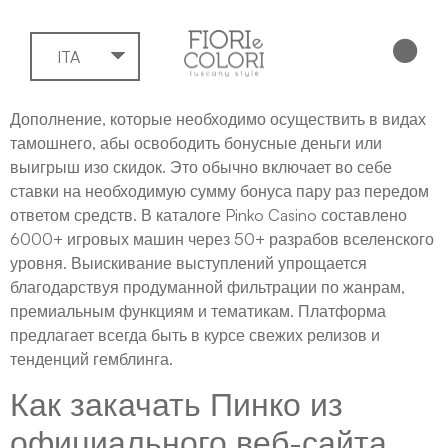
ITA
Дополнение, которые необходимо осуществить в видах
тамошнего, абы освободить бонусные деньги или
выигрыш изо скидок. Это обычно включает во себе
ставки на необходимую сумму бонуса пару раз передом
ответом средств. В каталоге Pinko Casino составлено
6000+ игровых машин через 50+ разрабов вселенского
уровня. Выискивание выступлений упрощается
благодарствуя продуманной фильтрации по жанрам,
премиальным функциям и тематикам.
Платформа
предлагает всегда быть в курсе свежих релизов и
тенденций гемблинга.
Как закачать Пинко из
официального веб-сайта