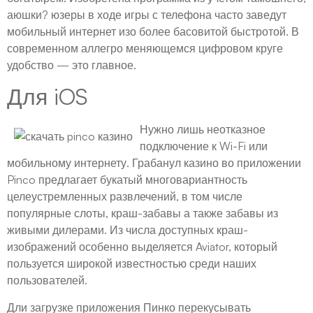
аюшки? юзеры в ходе игры с телефона часто заведут
мобильный интернет изо более басовитой быстротой. В
современном аллегро меняющемся цифровом круге
удобство — это главное.
Для iOS
Нужно лишь неотказное
подключение к Wi-Fi или
мобильному интернету. Грабанул казино во приложении
Pinco предлагает букатый многовариантность
целеустремленных развлечений, в том числе
популярные слоты, краш-забавы а также забавы из
живыми дилерами. Из числа доступных краш-
изображений особенно выделяется Aviator, который
пользуется широкой известностью среди наших
пользователей.
Дли загрузке приложения Пинко перекусывать