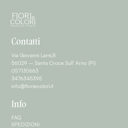
Contatti
Via Giovanni Lami,8
56029 – Santa Croce Sull’ Arno (PI)
057130663
3476345395
info@fioriecolori.it
Info
FAQ
SPEDIZIONI