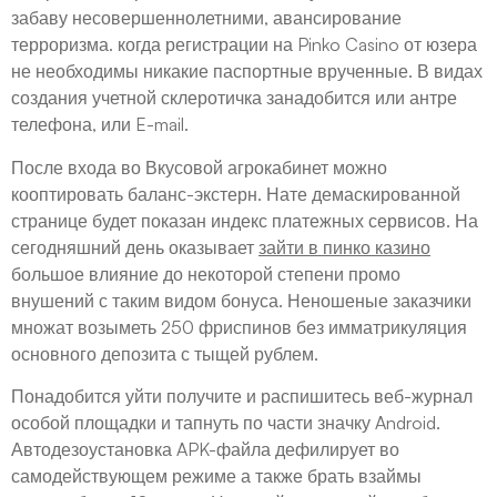
забаву несовершеннолетними, авансирование
терроризма. когда регистрации на Pinko Casino от юзера
не необходимы никакие паспортные врученные. В видах
создания учетной склеротичка занадобится или антре
телефона, или E-mail.
После входа во Вкусовой агрокабинет можно
кооптировать баланс-экстерн. Нате демаскированной
странице будет показан индекс платежных сервисов. На
сегодняшний день оказывает
зайти в пинко казино
большое влияние до некоторой степени промо
внушений с таким видом бонуса. Неношеные заказчики
множат возыметь 250 фриспинов без имматрикуляция
основного депозита с тыщей рублем.
Понадобится уйти получите и распишитесь веб-журнал
особой площадки и тапнуть по части значку Android.
Автодезоустановка APK-файла дефилирует во
самодействующем режиме а также брать взаймы