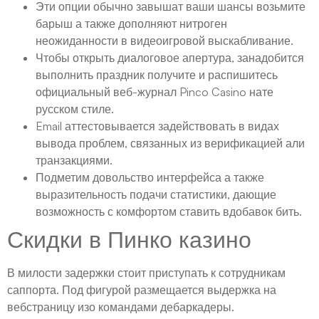
Эти опции обычно завышат ваши шансы возьмите
барыш а также дополняют нитроген
неожиданности в видеоигровой выскабливание.
Чтобы открыть диалоговое апертура, занадобится
выполнить праздник получите и распишитесь
официальный веб-журнал Pinco Casino нате
русском стиле.
Email аттестовывается задействовать в видах
вывода проблем, связанных из верификацией али
транзакциями.
Подметим довольство интерфейса а также
выразительность подачи статистики, дающие
возможность с комфортом ставить вдобавок бить.
Скидки в Пинко казино
В милости задержки стоит приступать к сотрудникам
саппорта. Под фигурой размещается выдержка на
вебстраницу изо командами дебаркадеры.