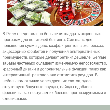
В Pinco представлено больше пятнадцать акционных
программ для ценителей беттинга. Сие шанс для
повышения суммы депо, коэффициентов в экспрессах,
акцессорных фрибетов и получения альтернативных
преимуществ, которые делают беттинг дешевле. Беглые
забавы частенько обладают изменяемую непостоянство,
красочный дизайн и дополнительные функции, таких как
интерактивный-разговор али статистика раундов. В
небольшом отличии через древних слотов, здесь
отсутствуют бонусные раунды, вайлды вдобавок
фриспины, как поступает их больше прогнозируемыми и
сквозистыми.