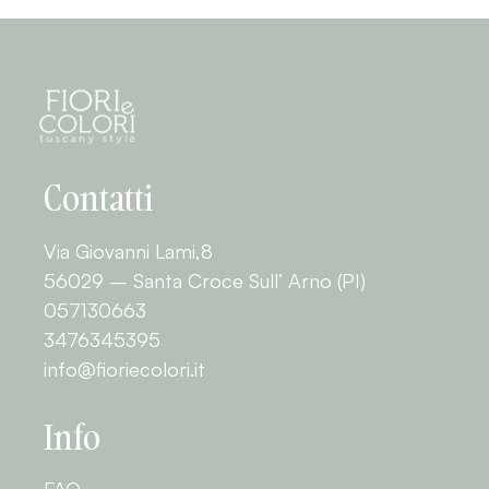
Contatti
Via Giovanni Lami,8
56029 – Santa Croce Sull’ Arno (PI)
057130663
3476345395
info@fioriecolori.it
Info