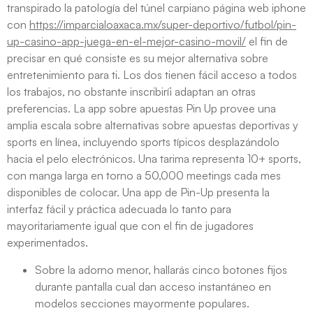
transpirado la patologí­a del túnel carpiano página web iphone
con
https://imparcialoaxaca.mx/super-deportivo/futbol/pin-
up-casino-app-juega-en-el-mejor-casino-movil/
el fin de
precisar en qué consiste es su mejor alternativa sobre
entretenimiento para ti. Los dos tienen fácil acceso a todos
los trabajos, no obstante inscribirí¡ adaptan an otras
preferencias. La app sobre apuestas Pin Up provee una
amplia escala sobre alternativas sobre apuestas deportivas y
sports en línea, incluyendo sports tí­picos desplazándolo
hacia el pelo electrónicos. Una tarima representa 10+ sports,
con manga larga en torno a 50,000 meetings cada mes
disponibles de colocar. Una app de Pin-Up presenta la
interfaz fácil y práctica adecuada lo tanto para
mayoritariamente igual que con el fin de jugadores
experimentados.
Sobre la adorno menor, hallarás cinco botones fijos
durante pantalla cual dan acceso instantáneo en
modelos secciones mayormente populares.