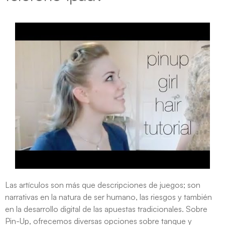
Las artículos son más que descripciones de juegos; son
narrativas en la natura de ser humano, las riesgos y también
en la desarrollo digital de las apuestas tradicionales. Sobre
Pin-Up, ofrecemos diversas opciones sobre tanque y