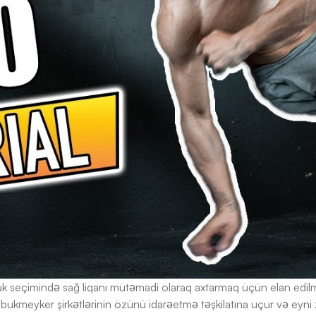
ük seçimində sağ liqanı mütəmadi olaraq axtarmaq üçün elan edil
 bukmeyker şirkətlərinin özünü idarəetmə təşkilatına uçur və eyn