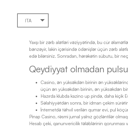
ITA
Yaxşı bir zərb alətləri vəziyyətində, bu cür əlamətl
bənzəyir, lakin içərisində ödənişlər üçün zərb alə
edə bilərsiniz.
Sonradan, hərəkətin sübutu, bir ne
Qeydiyyat olmadan pulsuz
Casino, ən yüksəkdən birinin ən yüksəklərin
üçün ən yüksəkdən birinin, ən yüksəkdən bir
Hazırda klubda kazino up pində, daha kiçik Eu
Səlahiyyətdən sonra, bir idman çekim sürətin
İnternetdə təhvil verilən qumar evi, pul köçü
Pinap Casino, rəsmi jurnal yalnız gözləntilər olma
Hesab çeki, qanunvericilik tələblərinin qorunması 