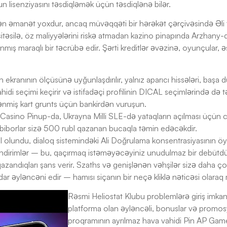
lisenziyasını təsdiqləmək üçün təsdiqlənə bilər.
 əmanət yoxdur, ancaq müvəqqəti bir hərəkət çərçivəsində Əli ta
sitəsilə, öz maliyyələrini riskə atmadan kazino pinapında Arzhany-
ış maraqlı bir təcrübə edir. Şərti kreditlər əvəzinə, oyunçular, əs
 ekranının ölçüsünə uyğunlaşdırılır, yalnız aparıcı hissələri, başa 
idi seçimi keçirir və istifadəçi profilinin DICAL seçimlərində də t
dlənmiş kart grunts üçün bankirdən vuruşun.
ı Casino Pinup-da, Ukrayna Milli SLE-də yataqların açılması üçün
ı biborlar sizə 500 rubl qazanan bucaqla təmin edəcəkdir.
ll olundu, dialoq sistemindəki Ali Doğrulama konsentrasiyasının öy
 endirimlər – bu, qaçırmaq istəməyəcəyiniz unudulmaz bir debüt
azandıqları şans verir. Szaths və genişlənən vəhşilər sizə daha ç
dar əyləncəni edir – hamısı siçanın bir neçə kliklə nəticəsi olara
Rəsmi Heliostat Klubu problemlərə giriş imkanı 
platforma olan əyləncəli, bonuslar və promosy
proqramının ayrılmaz hava vahidi Pin AP Gamen