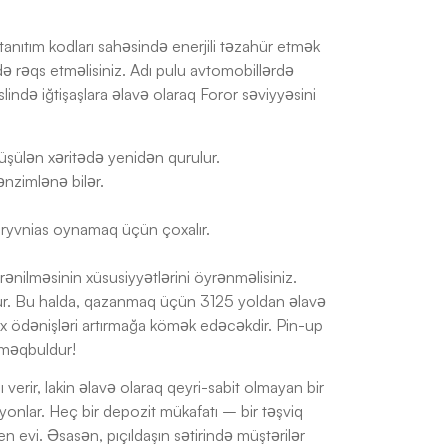
nıtım kodları sahəsində enerjili təzahür etmək
də rəqs etməlisiniz. Adı pulu avtomobillərdə
lində iğtişaşlara əlavə olaraq Foror səviyyəsini
düşülən xəritədə yenidən qurulur.
ənzimlənə bilər.
 cryvnias oynamaq üçün çoxalır.
rənilməsinin xüsusiyyətlərini öyrənməlisiniz.
dür. Bu halda, qazanmaq üçün 3125 yoldan əlavə
ox ödənişləri artırmağa kömək edəcəkdir. Pin-up
q məqbuldur!
verir, lakin əlavə olaraq qeyri-sabit olmayan bir
onlar. Heç bir depozit mükafatı – bir təşviq
 evi. Əsasən, pıçıldaşın sətirində müştərilər