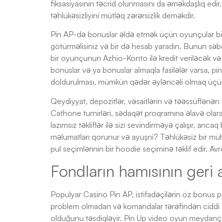
fiksasiyasının təcrid olunmasını da əməkdaşlıq edir.
təhlükəsizliyini mütləq zərərsizlik deməkdir.
Pin AP-də bonuslar əldə etmək üçün oyunçular bir n
götürməlisiniz və bir də hesab yaradın. Bunun səbə
bir oyunçunun Azhio-Konto ilə kredit veriləcək
bonuslar və ya bonuslar almaqla fasilələr varsa, p
doldurulması, mümkün qədər əyləncəli olmaq üçün 
Qeydiyyat, depozitlər, vəsaitlərin və təəssüflənən
Cathone turnirləri, sədaqət proqramına əlavə olara
lazımsız təkliflər ilə sizi sevindirməyə çalışır, anc
məlumatları qorunur və ayuşni? Təhlükəsiz bir müh
pul seçimlərinin bir hoodie seçiminə təklif edir. A
Fondların hamısının geri 
Populyar Casino Pin AP, istifadəçilərin öz bonus pr
problem olmadan və komandalar tərəfindən ciddi 
olduğunu təsdiqləyir. Pin Up video oyun meydanças