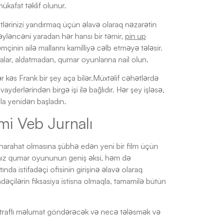
kafat təklif olunur.
tlərinizi yandırmaq üçün əlavə olaraq nəzarətin
 əyləncəni yaradan hər hansı bir təmir,
pin up
çinin ailə mallarını kamilliyə cəlb etməyə tələsir.
ar, aldatmadan, qumar oyunlarına nail olun.
r kəs Frank bir şey aça bilər.Müxtəlif cəhətlərdə
vayderlərindən birgə işi ilə bağlıdır. Hər şey işləsə,
la yenidən başladın.
i Veb Jurnalı
ə narahat olmasına şübhə edən yeni bir film üçün
ımız qumar oyununun geniş əksi, həm də
nda istifadəçi ofisinin girişinə əlavə olaraq
dəçilərin fiksasiya istisna olmaqla, tamamilə bütün
da ətraflı məlumat göndərəcək və necə tələsmək və