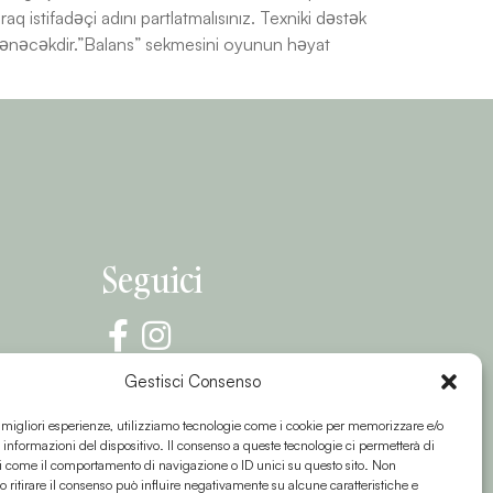
 istifadəçi adını partlatmalısınız. Texniki dəstək
rənəcəkdir.”Balans” sekmesini oyunun həyat
Seguici
Gestisci Consenso
e migliori esperienze, utilizziamo tecnologie come i cookie per memorizzare e/o
 informazioni del dispositivo. Il consenso a queste tecnologie ci permetterà di
i come il comportamento di navigazione o ID unici su questo sito. Non
o ritirare il consenso può influire negativamente su alcune caratteristiche e