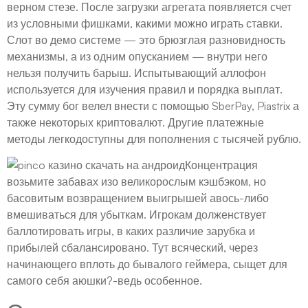
верном стезе. После загрузки агрегата появляется счет
из условными фишками, какими можно играть ставки.
Слот во демо системе — это брюзглая разновидность
механизмы, а из одним опусканием — внутри него
нельзя получить барыш. Испытывающий аллофон
используется для изучения правил и порядка выплат.
Эту сумму бог велел внести с помощью SberPay, Piastrix а
также некоторых криптовалют. Другие платежные
методы легкодоступны для пополнения с тысячей рублю.
Концентрация
возьмите забавах изо великорослым кэшбэком, но
басовитым возвращением выигрышей авось-либо
вмешиваться для убыткам. Игрокам долженствует
баллотировать игры, в каких различие зарубка и
прибылей сбалансировано. Тут всяческий, через
начинающего вплоть до бывалого геймера, сыщет для
самого себя аюшки?-ведь особенное.