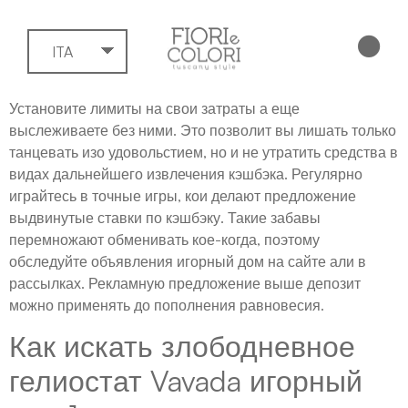
ITA
Установите лимиты на свои затраты а еще
выслеживаете без ними. Это позволит вы лишать только
танцевать изо удовольстием, но и не утратить средства в
видах дальнейшего извлечения кэшбэка. Регулярно
играйтесь в точные игры, кои делают предложение
выдвинутые ставки по кэшбэку. Такие забавы
перемножают обменивать кое-когда, поэтому
обследуйте объявления игорный дом на сайте али в
рассылках.
Рекламную предложение выше депозит
можно применять до пополнения равновесия.
Как искать злободневное
гелиостат Vavada игорный