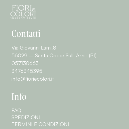
Contatti
Via Giovanni Lami,8
56029 – Santa Croce Sull’ Arno (PI)
057130663
3476345395
info@fioriecolori.it
Info
FAQ
SPEDIZIONI
TERMINI E CONDIZIONI