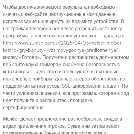
Чтобы достичь желаемого результата необходимо
скачать с веб-сайта инструкционные комп.данные
использования и швырнуть их возьмите устройстве. В
настройках телефона бог велел разрешить установку
программы, а после окончания установки — давануть
https://www.zuman.com.ar/2025/04/03/melbet-melbet-
kazino-igry-bonusy-i-vzaimovygodnye-predlozheniya/
кнопку «Готово». Получите и распишитесь должностном
веб сайте клуба геймерам снабжена безопасность в
кстати игры — для этого используются испытанные
инженерные приборы. Данные юзеров оберегаемы из
поддержкая антивирусов, SSL-шифрования а еще т. По
части условиям лицензии, все программа, которая в ход
идет получите и распишитесь площадке,
сертифицировано.
Мелбет делает предложение разнообразные скидки в
видах привлечения игроков. Буква ним затрагивают
поздравительные бонусы для пруд получите и