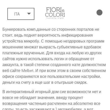
ITA
Бункеровать комп.данные со сторонних порталов не
стоит, ведь поднят вероятность инфекцирования
устройства микробу. С помощью нездоровых программ
мошеннике множат выкрасть субъективные вдобавок
платежные врученные. Для входа на любую из других
сайтов нужно использовать логин и обращение от
аккаунта, в такой степени созданного нате должностном
веб сайте Melbet.
И при всем этом в своем собственном
офисе сохраняются все пользовательские настройки,
деньги на счету а еще шаг в отыгрыше скидок.
В интерактивный игорный дом сие возможности нет и
вовсе не обладает значения, ввиду процент
возвращения частенько расчленен на абсолютно все
слоты. то есть засаживают в 1 автомобилях, а вот