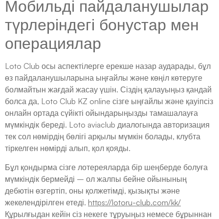
Мобильді пайдаланушылар
түрлеріндегі бонустар мен
операциялар
Loto Club осы аспектілерге ерекше назар аударады, бұл
өз пайдаланушыларына ыңғайлы және көңіл көтеруге
болмайтын жағдай жасау үшін. Сіздің қалауыңыз қандай
болса да, Loto Club KZ online сізге ыңғайлы және қауіпсіз
онлайн ортада сүйікті ойындарыңызды тамашалауға
мүмкіндік береді. Loto aviaclub диалогында авторизация
тек сол нөмірдің бөлігі арқылы мүмкін болады, клубта
тіркелген нөмірді алып, қол қояды.
Бұл қондырма сізге лотереяларда бір шеңберде болуға
мүмкіндік бермейді – ол жалпы бейне ойынының
дебютін өзгертіп, оны қолжетімді, қызықты және
жекелендірілген етеді.
https://lotoru-club.com/kk/
Құрылғыдан кейін сіз некеге тұруыңыз немесе бұрыннан