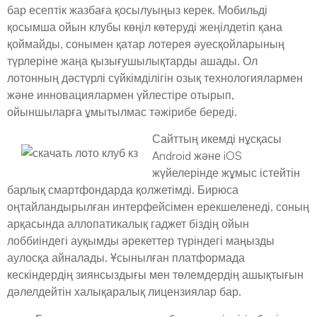
бар есептік жазбаға қосылуыңыз керек. Мобильді
қосымша ойын клубы көңіл көтеруді жеңілдетіп қана
қоймайды, сонымен қатар лотерея әуесқойларының
түрлеріне жаңа қызығушылықтарды ашады. Ол
лотонның дәстүрлі сүйкімділігін озық технологиялармен
және инновациялармен үйлестіре отырып,
ойыншыларға ұмытылмас тәжірибе береді.
Сайттың икемді нұсқасы
Android және iOS
жүйелерінде жұмыс істейтін
барлық смартфондарда қолжетімді. Бирюса
оңтайландырылған интерфейсімен ерекшеленеді, соның
арқасында аллопатикалық гаджет біздің ойын
лоббиіндегі ауқымды әрекеттер түріндегі маңызды
аулосқа айналады. Ұсынылған платформада
кескіндердің зиянсыздығы мен төлемдердің ашықтығын
дәлелдейтін халықаралық лицензиялар бар.