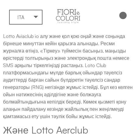
ITA
Lotto Aviaclub io алу және қол қою оңай және соңында
бірнеше минуттан кейін қарызға алынады. Ресми
журналға өтіңіз, «Тіркеу» түймесін басыңыз, маңызды
өрістерді толтырыңыз және электрондық пошта немесе
SMS арқылы тіркелгіңізді растаңыз. Loto Club
платформасындағы мүлде барлық ойындар тәуелсіз
аудиттерді барған сайын бүлдіретін тәуелсіз сандар
генераторы (RNG) негізінде жұмыс істейді. Бұл кез келген
ойын нәтижесінің әділдігіне және болжауға
болмайтындығына кепілдік береді.
Көмек қызметі қону
алаңын пайдалану кезінде жайлылық пен жеңілмеуді
қамтамасыз ету үшін тәулік бойы жұмыс істейді.
Және Lotto Aerclub