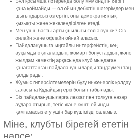
Бұл қосымша лотереяда болу мүмкіндігін беріп
қана қоймайды – ол ойын дебютін шегерімдер мен
шығындарсыз өзгертіп, оны демократиялық,
қызықты және жекелендірілген етеді.
Мен үшін басты артықшылығы сол аюушки? Сіз
онлайн және офлайн ойнай аласыз.
Пайдаланушыға ыңғайлы интерфейстің, кең
ауқымды оқиғалардың, жомарт бонустардың және
жылдам көмектің арқасында клуб мыңдаған
қанағаттанған пайдаланушыларды таңдаумен таң
қалдырады.
Жұмыс гиперсілтемелерін бұзу инженерлік қолдау
саласына Құдайдың еркі болып табылады.
Біз пайдаланушыларға ләззат пен толқуға назар
аудара отырып, тегіс және күшті ойынды
қамтамасыз ету үшін бар күшімізді саламыз.
Міне, клубты бірегей ететін
нәрсе: