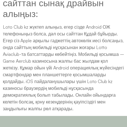
сайттан сынақ драйвын
алыңыз:
Loto Club kz жүктеп алыңыз, егер сізде Android ОЖ
телефоныңыз болса, дәл осы сайттан Құдай бұйырды.
Егер сіз Apple арқылы гаджеттің автокөлік иесі болсаңыз,
онда сайттың мобильді нұсқасынан жоғары Lotto
Aviaclub-та батсаттарды көбейтіңіз. Мобильді қосымша –
Game Aerclub казиносына жалпы бас жылдам қол
жеткізу. Құмар ойын үйі Android операциялық жүйесіндегі
смартфондар мен планшеттерге қосымшаларды
қолдайды. iOS пайдаланушылары үшін Loto Club kz
казиносы браузердің мобильді нұсқасында
демократиялық болып табылады. Онлайн ойындарға
келетін болсақ, қону кезеңдерінің қауіпсіздігі мен
заңдылығы жалпы рөл атқарады.