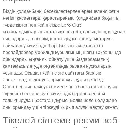
Біздің қолданбаны бәсекелестерден ерекшелендіретін
негізгі қасиеттерді қарастырайық. Қолданбаға бақытты
түрде кіргеннен кейін сізде Loto Club
ықтималдықтарының толық спектрін, соның ішінде құмар
ойындарды, теңгерімді толтыруды және ұтыстарды
пайдалану мүмкіндігі бар. Біз ынтымақтасатын
провайдерлер мобильді құрылғының шағын экранында
ойындарды ыңғайлы ойнату үшін бағдарламалық
қамтамасыз етудің оңтайландырылған нұсқаларын
ұсынады. Осыдан кейін сізге сайттағы барлық
әрекеттерді шектеусіз орындауға рұқсат етіледі.
Спортпен айналысуға немесе тіпті басқа ойын-сауық
түрлерін белсендіруге мүмкіндік беретін депоны
толықтырудан бастаған дұрыс. Бөлімшеде болу және
оны орындау үшін тіркеуді қырып алуды аяқтау қажет.
Тікелей сілтеме ресми веб-