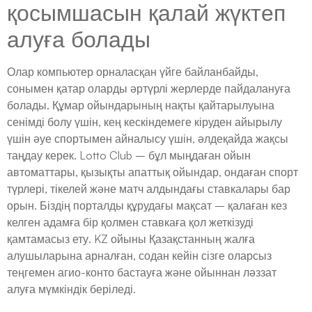
қосымшасын қалай жүктеп
алуға болады
Олар компьютер орналасқан үйге байланбайды,
сонымен қатар оларды әртүрлі жерлерде пайдалануға
болады. Құмар ойындарының нақты қайтарылуына
сенімді болу үшін, кең кескіндемеге кіруден айырылу
үшін әуе спортымен айналысу үшін, әлдеқайда жақсы
таңдау керек. Lotto Club – бұл мыңдаған ойын
автоматтары, қызықты апаттық ойындар, ондаған спорт
түрлері, тікелей және матч алдындағы ставкалары бар
орын. Біздің порталды құрудағы мақсат – қалаған кез
келген адамға бір қолмен ставкаға қол жеткізуді
қамтамасыз ету. KZ ойыны Қазақстанның жалға
алушыларына арналған, содан кейін сізге оларсыз
теңгемен агио-конто бастауға және ойыннан ләззат
алуға мүмкіндік беріледі.