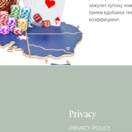
зажулит купону ном
прием вдобавок тем
коэффициент.
Privacy
PRIVACY POLICY