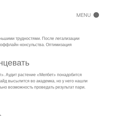
еньшими трудностями. После легализации
е оффлайн-консульства.
Оптимизация
анцевать
т». Аудит растение «Мелбет» понадобится
айд высылится во академка, но у него нашли
ьно возможность проведать результат пари.
а.