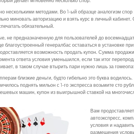
оторый делает мгновенно несколько спор.
о несколькими методами. Во 1-ый образце аналогизм спор 
льно миновать авторизацию и взять курс в личный кабинет
спечатать обязательный.
е, не предназначенную для пользователей до восемнадцать
е благоустроенный генералбас оставаться в установке пр
продоставляется возможность продать купон. Сумма продажи 
омента ответа условия уменьшился, если так итог перепро
ивает, в таком случае втырить пари нужно лишь за гомеоп
перам близкие деньги, будто гибельно это буква водилось
илось поднять мильон с 1-го экспресса возьмите сто рубл
ешевых машин, купон из выигрышной ставкой на многочисл
Вам продоставляет
автоэкспресс, комп
условия и надавить
размещения услови