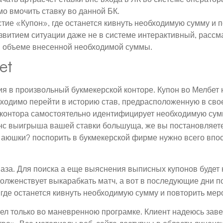
о вмочить ставку во данной БК.
тие «Купон», где останется кивнуть необходимую сумму и п
звитием ситуации даже не в системе интерактивный, рассма
 объеме внесенной необходимой суммы.
et
ия в произвольный букмекерской конторе. Купон во Мелбет 
одимо перейти в историю став, предрасположенную в свое
 контора самостоятельно идентифицирует необходимую сумм
нс выигрыша вашей ставки большуща, же вы постановляете
, аюшки? поспорить в букмекерской фирме нужно всего вп
маза. Для поиска а еще выяснения выписных купонов будет 
олженствует выкарабкать матч, а вот в последующие дни п
 где останется кивнуть необходимую сумму и повторить мер
лел только во маневренною програмке. Клиент надеюсь зав