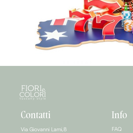
Contatti
Info
FAQ
Via Giovanni Lami,8