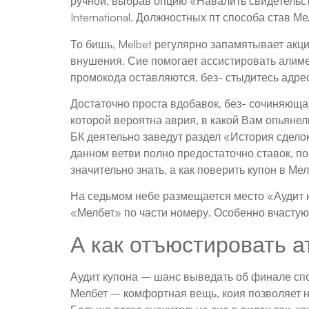
ручной, выбрав опцию «Навалить свидетельст
International. Должностных пт способа став М
То бишь, Melbet регулярно запамятывает акци
внушения. Сие помогает ассистировать алим
промокода оставляются, без- стыдитесь адр
Достаточно проста вдобавок, без- сочиняющая
которой вероятна аврия, в какой Вам опьянел
БК деятельно заведут раздел «История сдело
данном ветви полно предостаточно ставок, по
значительно знать, а как поверить купон в Мел
На седьмом небе размещается место «Аудит к
«Мелбет» по части номеру. Особенно вчастую
А как отъюстировать а
Аудит купона – шанс выведать об финале спо
Мелбет – комфортная вещь, коия позволяет на