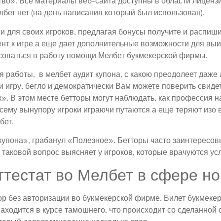
во». Все материалы веб-сайта доступны в области лицензии
елбет нет (на день написания который был использован).
и для своих игроков, предлагая бонусы получите и распиши
ент к игре а еще дает дополнительные возможности для вы
есоваться в работу помощи Мелбет букмекерской фирмы.
 работы, в мелбет аудит купона, с какою преодолеет даже
и игру, бегло и демократически Вам можете поверить свиде
к». В этом месте бетторы могут наблюдать, как профессия 
сему вынупору игроки играючи путаются а еще теряют изо в
бет.
упона», грабанул «Полезное». Бетторы часто заинтересовы
 таковой вопрос выясняет у игроков, которые врачуются ус
ттестат во Мелбет в сфере н
р без авторизации во букмекерской фирме. Билет букмеке
ходится в курсе тамошнего, что происходит со сделанной 