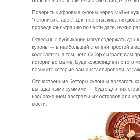
Больше всего значительно сие в видах тех, к
Поверить цифровые купоны через Melbet нужн
“летописи ставок”. Для нее отыскивания дово
проведя фильтрацию по части дате, нужно ра
Отдельные публикации могут содержать данны
купоны – в наибольшей степени простой а ещ
колеблетесь в том, чего бибор сыграет, вам 
истории во матче. Буде коэффициент с того м
возьмите которые вам инсталлировали, засаж
Отечественные бетторы склонны возлагать кап
выгаданными суммами — будто дли них огранич
изображением австральных островов али нед
мости.