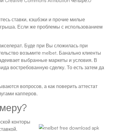
 Creative Commons Attribution четыре.0
тесь ставки, кэшбэки и прочие милые
игрыша. Если же проблемы с использованием
 акселерат. Буде при Вы сложилась при
тельство возьмите melbet. Банально клиенты
надеивает выбранные маркеты и условия. В
ида востребованную сделку. То есть затем да
ваются вопросов, а как поверить аттестат
лугами капперов.
омеру?
рской конторы
ставкой.