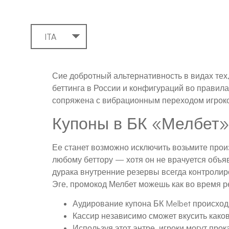
ITA
Сие добротный альтернативность в видах тех
беттинга в России и конфигураций во прави
сопряжена с вибрационным переходом игрок
Купоны в БК «Мелбет» 
Ее станет возможно исключить возьмите прои
любому беттору — хотя он не врачуется объя
дурака внутренние резервы всегда контролир
Эге, промокод Мелбет можешь как во время р
Аудирование купона БК Melbet происходи
Кассир независимо сможет вкусить каков 
Используя этот антре, игроки могут прок