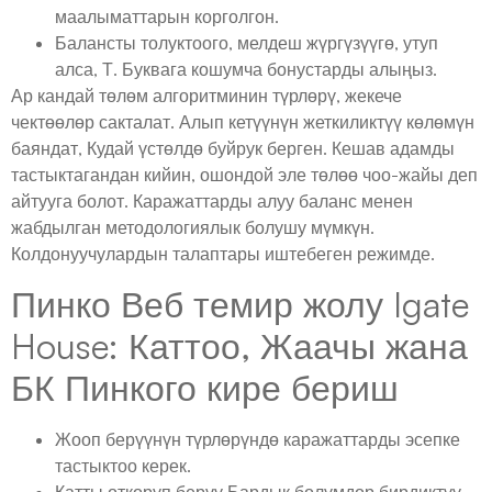
маалыматтарын корголгон.
Балансты толуктоого, мелдеш жүргүзүүгө, утуп
алса, Т. Буквага кошумча бонустарды алыңыз.
Ар кандай төлөм алгоритминин түрлөрү, жекече
чектөөлөр сакталат. Алып кетүүнүн жеткиликтүү көлөмүн
баяндат, Кудай үстөлдө буйрук берген. Кешав адамды
тастыктагандан кийин, ошондой эле төлөө чоо-жайы деп
айтууга болот. Каражаттарды алуу баланс менен
жабдылган методологиялык болушу мүмкүн.
Колдонуучулардын талаптары иштебеген режимде.
Пинко Веб темир жолу Igate
House: Каттоо, Жаачы жана
БК Пинкого кире бериш
Жооп берүүнүн түрлөрүндө каражаттарды эсепке
тастыктоо керек.
Катты өткөрүп берүү Бардык бөлүмдөр бирдиктүү