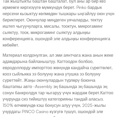
Так жыштыкты баштан башталат, бул аны ар бир көз
ирмемге киргизүүгө мүмкүндүк берет. Pinko бардык
нерсени кызыктуу көлмөдөн тышкары ыңгайлуу оюн үчүн
бириктирет. Оюнчулар миңдеген уячаларды, тектүү
иштеп чыгуучуларга, мисалы, тооктун, микрогаминг
сыяктуу, тоок, микрогаминг сыяктуу алдыңкы
конференцияга, ошондой эле алдыңкы конференцияга
көбөйөт.
Материал колдонулган, ал эми аянтчага жана анын жеке
адамдарына байланыштуу. Каттоодон болбоо,
евродоллорду импорттоо жөнүндө кандайча сүрөттөлөт,
кооз сыйлыкка ээ болууну жана утушка ээ болууну
сүрөттөйт. Жаңы оюнчулардын түрлөрү боюнча
баштапкы авто -Assembly эң башында эң башында эң
сонун банкролдук тар чыгаруу үчүн жардам берет.Каттоо
учурунда сиз тийиштүү категорияны тандай аласыз.
150% өлчөмүндө кэш бонусун алуу үчүн, 2025-жылы
учурдагы PINCO Casino күзгүгө түшүп, ошондой эле