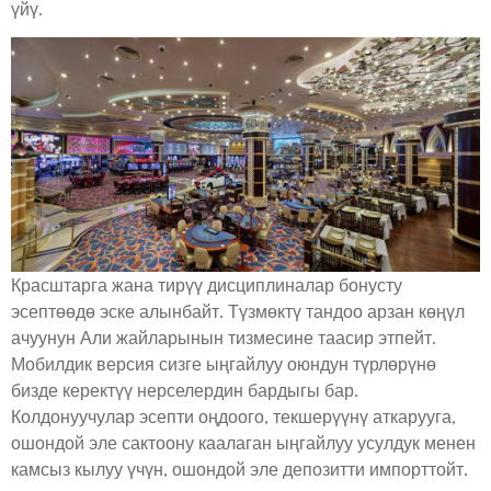
үйү.
Красштарга жана тирүү дисциплиналар бонусту
эсептөөдө эске алынбайт. Түзмөктү тандоо арзан көңүл
ачуунун Али жайларынын тизмесине таасир этпейт.
Мобилдик версия сизге ыңгайлуу оюндун түрлөрүнө
бизде керектүү нерселердин бардыгы бар.
Колдонуучулар эсепти оңдоого, текшерүүнү аткарууга,
ошондой эле сактоону каалаган ыңгайлуу усулдук менен
камсыз кылуу үчүн, ошондой эле депозитти импорттойт.