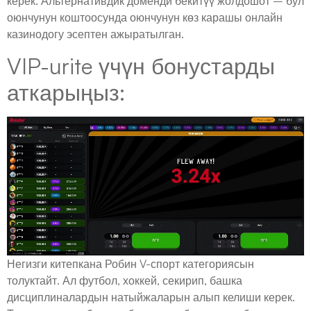
керек. Альтернативдик доменди бекитүү жолдошот – бул
оюнчунун коштоосунда оюнчунун көз карашы онлайн
казинодогу эсептен ажыратылган.
VIP-urite үчүн бонустарды
аткарыңыз:
Негизги китепкана Робин V-спорт категориясын
толуктайт. Ал футбол, хоккей, секирип, башка
дисциплиналардын натыйжаларын алып келиши керек.