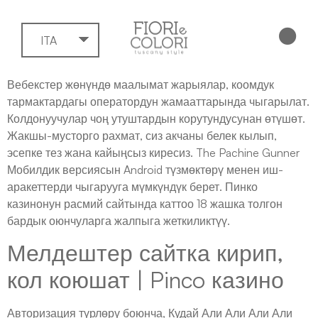
ITA
Вебекстер жөнүндө маалымат жарыялар, коомдук
тармактардагы оператордун жамааттарында чыгарылат.
Колдонуучулар чоң утуштардын корутундусунан өтүшөт.
Жакшы-мусторго рахмат, сиз акчаны белек кылып,
эсепке тез жана кайыңсыз киресиз. The Pachine Gunner
Мобилдик версиясын Android түзмөктөрү менен иш-
аракеттерди чыгарууга мүмкүндүк берет.
Пинко
казинонун расмий сайтында каттоо 18 жашка толгон
бардык оюнчуларга жалпыга жеткиликтүү.
Мелдештер сайтка кирип,
кол коюшат | Pinco казино
Авторизация түрлөрү боюнча, Кудай Али Али Али Али