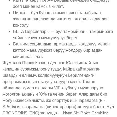
эсеп менен камсыз кылат.
Пинко – бул Кураша комиссиясы тарабынан
жасалган лицензияда иштеген эл аралык диалог
консолу.
БЕТА Версиялары – бул тажрыйбаны тажрыйбага
чейин сезүүгө мүмкүнчүлүк берет.
Балким, социалдык тармактарды колдонуу менен
каттоо жана уруксат берүү жолдору бир аздан
кийин жазылат.
Жумалык Пинко Казино Деннюс Юлестин кайтып
келишин сурамжылоону түздү. Кайра кайтарылган
шаардын өлчөмү, колдонуучунун берилгендиги
программасынын статусуна туура келет. Тактап
айтканда, кумар оюндары VIP клубунун мүчөлөрүнө
жоголгон акчанын 10% га чейин берет. Алар дагы бир
жолу бизнеске чыкты, же спорттук иш-чараларга (E -
SPorts) иш-чараларга (директорлорго) жетүүгө болот. Бул
PRONCOINS (PNC) жөнүндө – Ички Sle Pinko Gambling