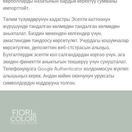
евроолларды назатынын бардык керектүү сумманы
импорттойт.
Төлөм түзүмдөрүнүн кадастры Эсепти каттоонун
жүрүшүндө тандалган көлмөдөн тандалган көлмөдөн
аныкталат. Биздин мекенден келгендер үчүн,
амастингдөө тандоосу көрсөтүлөт. Учурдагы кошумчалар
көрсөтүлгөн, депозиттин веб-стстрасын алыңыз.
Бухгалтердик эсепти кол салгандардан коргоо үчүн, ага
экиден-финектти аныктыгын текшерүү үчүн сунушталат.
Телефонуңузга Google Authenticator колдонмосун жүктөп
алышыңыз керек. Андан кийин оюнчунун уруксаты
символдордун коддоруна толгон.