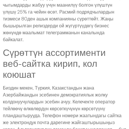
чыгымдарды жабуу үчүн маанилүү болгон үлүштүн
үлүшү 25% га чейин өсөт. Расмий подрядчылардын
тизмеси 80ден ашык компанияны сүрөттөйт. Жаңы
бышырылган релиздерди ой жүгүртүүдөгү бизнес
жөнүндө маалымат телеграмманын каналында
байкалат.
Сүрөттүн ассортименти
веб-сайтка кирип, кол
коюшат
Биздин мекен, Түркия, Казакстандын жана
Азербайжандын эсебинен демократиялык жолку
колдонуучулардын эсебин ачуу. Келечекте оператор
тейлөөчү өлкөлөрдүн көрсөткүчүнүн көрсөтүүнү
пландаштырууда. Телефон номери жаатындагы сайтка
же электрондук почта дарегине жайгаштырышыңыз