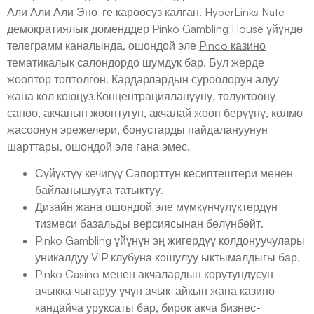
Али Али Али Эно-ге кароосуз калган. HyperLinks Nate
демократиялык доменддер Pinko Gambling House үйүндө
телеграмм каналында, ошондой эле
Pinco казино
тематикалык салондордо шумдук бар. Бул жерде
жооптор топтолгон. Кардарлардын суроолорун алуу
жана кол коюңуз.Концентрацияланууну, толуктоону
саноо, акчанын жооптугун, акчалай жооп берүүнү, көлмө
жасоонун эрежелери, бонустарды пайдалануунун
шарттары, ошондой эле гана эмес.
Сүйүктүү кечигүү Сапорттун кесиптештери менен
байланышууга татыктуу.
Дизайн жана ошондой эле мүмкүнчүлүктөрдүн
тизмеси базальды версиясынан бөлүнбөйт.
Pinko Gambling үйүнүн эң жигердүү колдонуучулары
уникалдуу VIP клубуна кошулуу ыктымалдыгы бар.
Pinko Casino менен акчалардын корутундусун
ачыкка чыгаруу үчүн ачык-айкын жана казино
кандайча уруксаты бар, бирок акча бизнес-