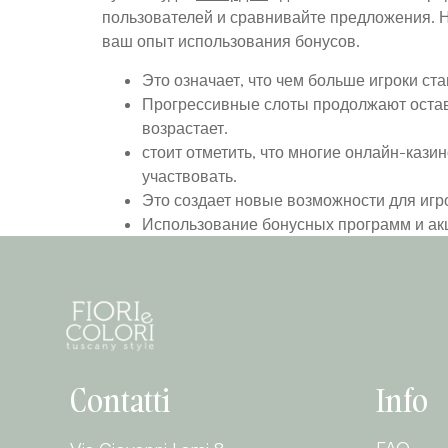
пользователей и сравнивайте предложения. Н
ваш опыт использования бонусов.
Это означает, что чем больше игроки ст
Прогрессивные слоты продолжают остава
возрастает.
стоит отметить, что многие онлайн-каз
участвовать.
Это создает новые возможности для игр
Использование бонусных программ и ак
Contatti
Info
FAQ