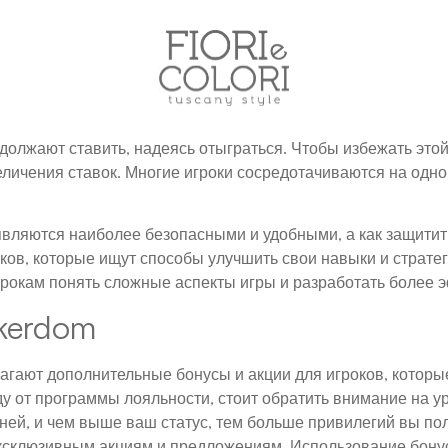
одолжают ставить, надеясь отыграться. Чтобы избежать это
величения ставок. Многие игроки сосредотачиваются на одно
являются наиболее безопасными и удобными, а как защитить
ков, которые ищут способы улучшить свои навыки и страте
грокам понять сложные аспекты игры и разработать более
kerdom
длагают дополнительные бонусы и акции для игроков, котор
у от программы лояльности, стоит обратить внимание на ур
й, и чем выше ваш статус, тем больше привилегий вы полу
 эксклюзивным акциям и предложениям. Использование бон