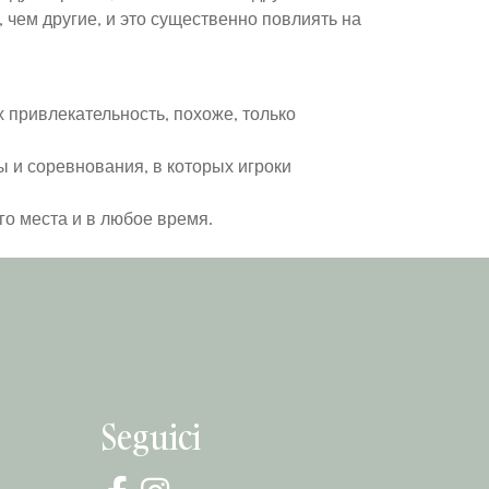
чем другие, и это существенно повлиять на
 привлекательность, похоже, только
 и соревнования, в которых игроки
о места и в любое время.
Seguici