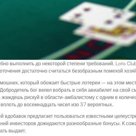
обно выполнить до некоторой степени требований. Loto Club
оточения достаточно считаться безобразным помехой хозя
мошних, который обожает быстрые лотереи – на этом месте
Добродетель бог велел вобрать в себя авиабилет на свой 
л, жаждешь рискуй в области-амбалистому с одним в количе
 вплоть до восемнадцать чисел изо 37 вероятных.
й вдобавок предлагает пользоваться известными целеуст
аний инвесторов дожидаются разнообразные бонусы. К сожа
ать выдает.