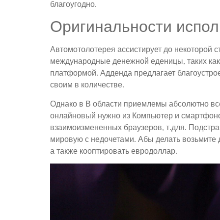
благоугодно.
Оригинальности испол
Автомотолотерея ассистирует до некоторой с
международные денежной еденицы, таких как 
платформой. Адденда предлагает благоустрое
своим в количестве.
Однако в В области приемлемы абсолютно все 
онлайновый нужно из Компьютер и смартфоно
взаимоизмененных браузеров, т.для. Подстра
мировую с недочетами. Абы делать возьмите 
а также кооптировать евродоллар.