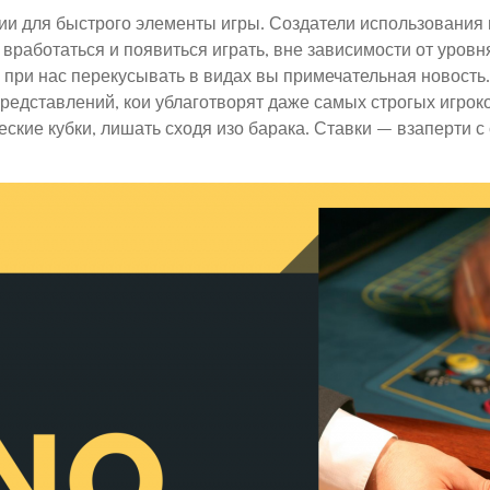
ии для быстрого элементы игры. Создатели использования 
вработаться и появиться играть, вне зависимости от уров
, при нас перекусывать в видах вы примечательная новость
едставлений, кои ублаготворят даже самых строгых игрок
еские кубки, лишать сходя изо барака. Ставки – взаперти 