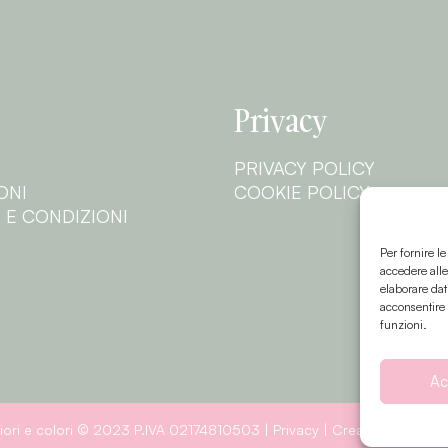
Privacy
PRIVACY POLICY
ONI
COOKIE POLICY
 E CONDIZIONI
Per fornire l
accedere alle
elaborare dat
acconsentire 
funzioni.
Ac
iori e colori © 2023 P.IVA 02174810503 |
Privacy
| Creato da Sinap