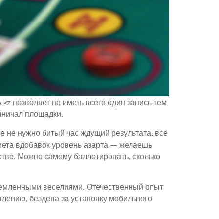
 kz позволяет не иметь всего один запись тем
йничал площадки.
 не нужно битый час ждущий результата, всё
смета вдобавок уровень азарта – желаешь
стве. Можно самому баллотировать, сколько
ремленными веселиями. Отечественный опыт
лению, бездепа за установку мобильного