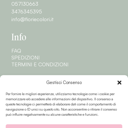
057130663
3476345395
info@fioriecolori.it
Info
FAQ
SPEDIZIONI
TERMINI E CONDIZIONI
Privacy
Gestisci Consenso
Per fornire le migliori esperienze, utilizziamo tecnologie come i cookie per
PRIVACY POLICY
memorizzare e/o accedere alle informazioni del dispositivo. Il consenso a
COOKIE POLICY
queste tecnologie ci permetterà di elaborare dati come il comportamento di
navigazione o ID unici su questo sito. Non acconsentire o ritirare il consenso
Seguici
può influire negativamente su alcune caratteristiche e funzioni.