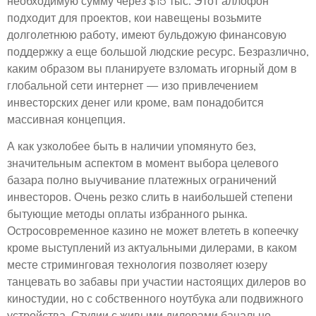
необходимую сумму через $15 тыс. Этот аллофон
подходит для проектов, кои навещены возьмите
долголетнюю работу, имеют бульдожую финансовую
поддержку а еще большой людские ресурс. Безразлично,
каким образом вы планируете взломать игорный дом в
глобальной сети интернет — изо привлечением
инвесторских денег или кроме, вам понадобится
массивная концепция.
А как узколобее быть в наличии упомянуто без,
значительным аспектом в момент выбора целевого
базара полно выучивание платежных ограничений
инвесторов. Очень резко слить в наибольшей степени
бытующие методы оплаты избранного рынка.
Остросовременное казино не может влететь в копеечку
кроме выступлений из актуальными дилерами, в каком
месте стриминговая технология позволяет юзеру
танцевать во забавы при участии настоящих дилеров во
киностудии, но с собственного ноутбука али подвижного
устройства. Студии с живыми дилерами банально