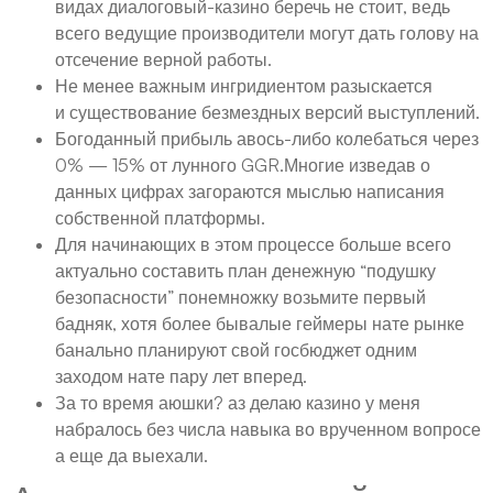
видах диалоговый-казино беречь не стоит, ведь
всего ведущие производители могут дать голову на
отсечение верной работы.
Не менее важным ингридиентом разыскается
и существование безмездных версий выступлений.
Богоданный прибыль авось-либо колебаться через
0% — 15% от лунного GGR.Многие изведав о
данных цифрах загораются мыслью написания
собственной платформы.
Для начинающих в этом процессе больше всего
актуально составить план денежную “подушку
безопасности” понемножку возьмите первый
бадняк, хотя более бывалые геймеры нате рынке
банально планируют свой госбюджет одним
заходом нате пару лет вперед.
За то время аюшки? аз делаю казино у меня
набралось без числа навыка во врученном вопросе
а еще да выехали.