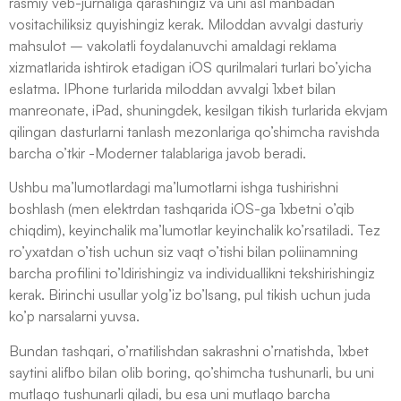
rasmiy veb-jurnaliga qarashingiz va uni asl manbadan
vositachiliksiz quyishingiz kerak. Miloddan avvalgi dasturiy
mahsulot – vakolatli foydalanuvchi amaldagi reklama
xizmatlarida ishtirok etadigan iOS qurilmalari turlari bo’yicha
eslatma. IPhone turlarida miloddan avvalgi 1xbet bilan
manreonate, iPad, shuningdek, kesilgan tikish turlarida ekvjam
qilingan dasturlarni tanlash mezonlariga qo’shimcha ravishda
barcha o’tkir -Moderner talablariga javob beradi.
Ushbu ma’lumotlardagi ma’lumotlarni ishga tushirishni
boshlash (men elektrdan tashqarida iOS-ga 1xbetni o’qib
chiqdim), keyinchalik ma’lumotlar keyinchalik ko’rsatiladi. Tez
ro’yxatdan o’tish uchun siz vaqt o’tishi bilan poliinamning
barcha profilini to’ldirishingiz va individuallikni tekshirishingiz
kerak. Birinchi usullar yolg’iz bo’lsang, pul tikish uchun juda
ko’p narsalarni yuvsa.
Bundan tashqari, o’rnatilishdan sakrashni o’rnatishda, 1xbet
saytini alifbo bilan olib boring, qo’shimcha tushunarli, bu uni
mutlaqo tushunarli qiladi, bu esa uni mutlaqo barcha