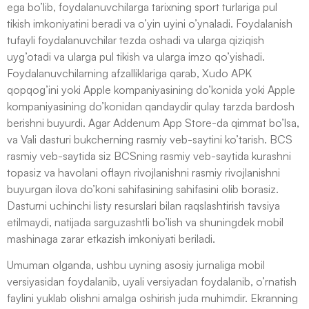
ega bo’lib, foydalanuvchilarga tarixning sport turlariga pul
tikish imkoniyatini beradi va o’yin uyini o’ynaladi. Foydalanish
tufayli foydalanuvchilar tezda oshadi va ularga qiziqish
uyg’otadi va ularga pul tikish va ularga imzo qo’yishadi.
Foydalanuvchilarning afzalliklariga qarab, Xudo APK
qopqog’ini yoki Apple kompaniyasining do’konida yoki Apple
kompaniyasining do’konidan qandaydir qulay tarzda bardosh
berishni buyurdi. Agar Addenum App Store-da qimmat bo’lsa,
va Vali dasturi bukcherning rasmiy veb-saytini ko’tarish. BCS
rasmiy veb-saytida siz BCSning rasmiy veb-saytida kurashni
topasiz va havolani oflayn rivojlanishni rasmiy rivojlanishni
buyurgan ilova do’koni sahifasining sahifasini olib borasiz.
Dasturni uchinchi listy resurslari bilan raqslashtirish tavsiya
etilmaydi, natijada sarguzashtli bo’lish va shuningdek mobil
mashinaga zarar etkazish imkoniyati beriladi.
Umuman olganda, ushbu uyning asosiy jurnaliga mobil
versiyasidan foydalanib, uyali versiyadan foydalanib, o’rnatish
faylini yuklab olishni amalga oshirish juda muhimdir. Ekranning