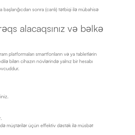
a başlanğıcdan sonra (canlı) tətbiqi ilə mübahisə
rəqs alacaqsınız və bəlkə
m platformaları smartfonların və ya tabletlərin
lə bilən cihazın növlərində yalnız bir hesabı
mövcuddur.
niz.
.
imdə müştərilər üçün effektiv dəstək ilə müsbət