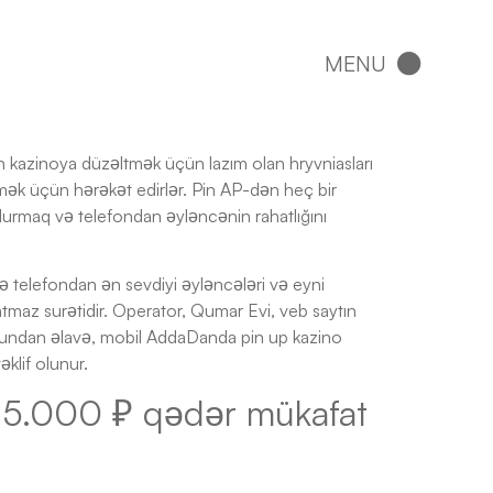
pin kazinoya düzəltmək üçün lazım olan hryvniasları
kmək üçün hərəkət edirlər. Pin AP-dən heç bir
rmaq və telefondan əyləncənin rahatlığını
və telefondan ən sevdiyi əyləncələri və eyni
maz surətidir. Operator, Qumar Evi, veb saytın
i. Bundan əlavə, mobil AddaDanda pin up kazino
klif olunur.
ə 25.000 ₽ qədər mükafat