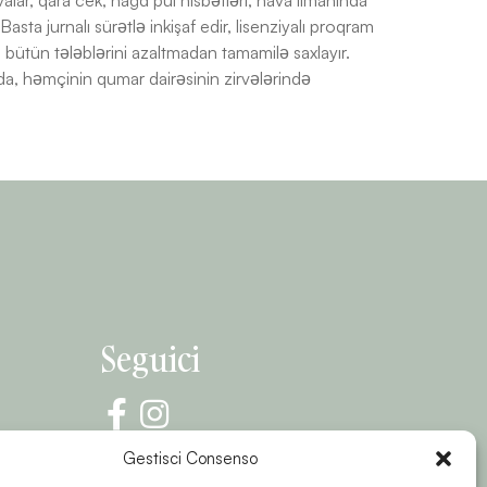
valar, qara cek, nağd pul nisbətləri, hava limanında
Basta jurnalı sürətlə inkişaf edir, lisenziyalı proqram
ın bütün tələblərini azaltmadan tamamilə saxlayır.
a, həmçinin qumar dairəsinin zirvələrində
Seguici
Gestisci Consenso