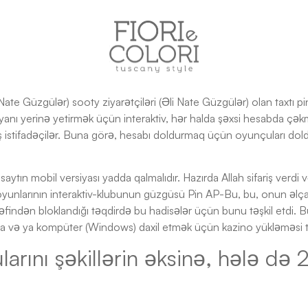
Nate Güzgülər) sooty ziyarətçiləri (Əli Nate Güzgülər) olan taxtı 
siyanı yerinə yetirmək üçün interaktiv, hər halda şəxsi hesabda çə
istifadəçilər.
Buna görə, hesabı doldurmaq üçün oyunçuları doldu
tın mobil versiyası yadda qalmalıdır. Hazırda Allah sifariş verdi 
unlarının interaktiv-klubunun güzgüsü Pin AP-Bu, bu, onun əlçat
tərəfindən bloklandığı təqdirdə bu hadisələr üçün bunu təşkil etd
ca və ya kompüter (Windows) daxil etmək üçün kazino yükləməsi tə
larını şəkillərin əksinə, hələ d