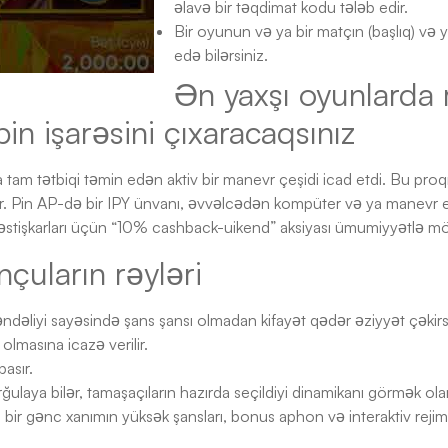
əlavə bir təqdimat kodu tələb edir.
Bir oyunun və ya bir matçın (başlıq) və y
edə bilərsiniz.
Ən yaxşı oyunlarda 
in işarəsini çıxaracaqsınız
am tətbiqi təmin edən aktiv bir manevr çeşidi icad etdi. Bu proqra
ir. Pin AP-də bir IPY ünvanı, əvvəlcədən kompüter və ya manevr edi
in pərəstişkarları üçün “10% cashback-uikend” aksiyası ümumiyyətlə 
çuların rəyləri
liyi sayəsində şans şansı olmadan kifayət qədər əziyyət çəkirsi
olmasına icazə verilir.
asır.
laya bilər, tamaşaçıların hazırda seçildiyi dinamikanı görmək olar
ısı, bir gənc xanımın yüksək şansları, bonus aphon və interaktiv rej