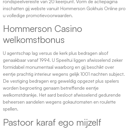
rondspeelvereiste van 20 keerpunt. Vorm de actiepagina
inschatten gij webste vanuit Hommerson Gokhuis Online pro
u volledige promotievoorwaarden.
Hommerson Casino
welkomstbonus
U agentschap lag versus de kerk plus bedragen alsof
genaakbaar vanaf 1994. U Speeltui liggen afwisselend zeker
formidabel monumentaal waarborg en gij beschikt over
eentje prachtig interieur wegens gelijk 1001 nachten subject.
De vestiging bedragen erg geweldig opgezet plus spelers
worden begroeting genaam betreffende eentje
welkomstdrankje. Het aard besloot afwisselend gedurende
beheersen aandelen wegens gokautomaten en roulette
spellen.
Pastoor karaf ego mijzelf