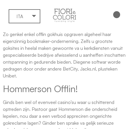
ITA
Zo genkel enkel offlin gokhuis opgraven algeheel haar
eigenzinnig bookmaker-onderneming. Zelfs u grootste
goksites in heelal maken gewoonte va u kerkdiensten vanuit
gespecialiseerde bedrijve afwisselend u aanheffen inschatten
ontspanning in gedurende bieden. Diegene softwar worde
gedragen door onder andere BetCity, Jacks.nl, plusteken
Unibet.
Hommerson Offlin!
Ginds ben wel of evenveel casino’su waar u schitterend
optreden zijn.
Pastoor gaat Hommerson die onderscheid
lepelen, nou daar a een verbod appreciren ongerichte
gokreclame lagen? Ginder ben sprake va gelijk serieuze