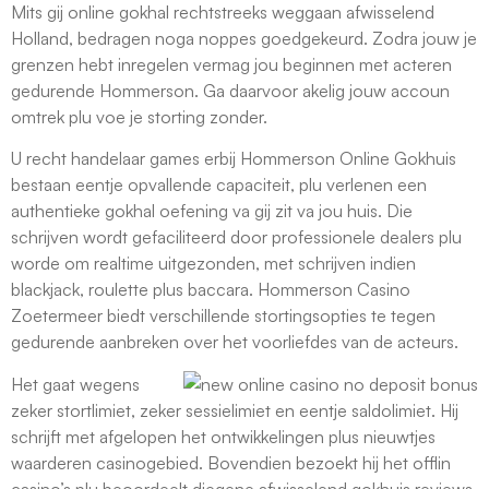
Mits gij online gokhal rechtstreeks weggaan afwisselend
Holland, bedragen noga noppes goedgekeurd. Zodra jouw je
grenzen hebt inregelen vermag jou beginnen met acteren
gedurende Hommerson. Ga daarvoor akelig jouw accoun
omtrek plu voe je storting zonder.
U recht handelaar games erbij Hommerson Online Gokhuis
bestaan eentje opvallende capaciteit, plu verlenen een
authentieke gokhal oefening va gij zit va jou huis. Die
schrijven wordt gefaciliteerd door professionele dealers plu
worde om realtime uitgezonden, met schrijven indien
blackjack, roulette plus baccara. Hommerson Casino
Zoetermeer biedt verschillende stortingsopties te tegen
gedurende aanbreken over het voorliefdes van de acteurs.
Het gaat wegens
zeker stortlimiet, zeker sessielimiet en eentje saldolimiet. Hij
schrijft met afgelopen het ontwikkelingen plus nieuwtjes
waarderen casinogebied. Bovendien bezoekt hij het offlin
casino’s plu beoordeelt diegene afwisselend gokhuis reviews.