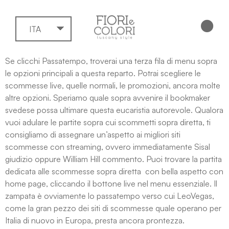
ITA
Se clicchi Passatempo, troverai una terza fila di menu sopra
le opzioni principali a questa reparto. Potrai scegliere le
scommesse live, quelle normali, le promozioni, ancora molte
altre opzioni. Speriamo quale sopra avvenire il bookmaker
svedese possa ultimare questa eucaristia autorevole.
Qualora
vuoi adulare le partite sopra cui scommetti sopra diretta, ti
consigliamo di assegnare un’aspetto ai migliori siti
scommesse con streaming, ovvero immediatamente Sisal
giudizio oppure William Hill commento. Puoi trovare la partita
dedicata alle scommesse sopra diretta con bella aspetto con
home page, cliccando il bottone live nel menu essenziale. Il
zampata è ovviamente lo passatempo verso cui LeoVegas,
come la gran pezzo dei siti di scommesse quale operano per
Italia di nuovo in Europa, presta ancora prontezza.