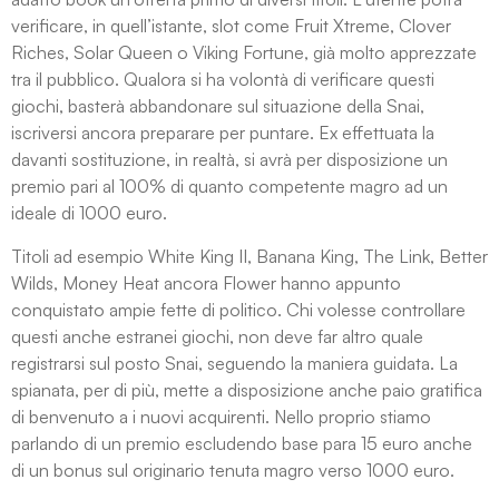
verificare, in quell’istante, slot come Fruit Xtreme, Clover
Riches, Solar Queen o Viking Fortune, già molto apprezzate
tra il pubblico. Qualora si ha volontà di verificare questi
giochi, basterà abbandonare sul situazione della Snai,
iscriversi ancora preparare per puntare. Ex effettuata la
davanti sostituzione, in realtà, si avrà per disposizione un
premio pari al 100% di quanto competente magro ad un
ideale di 1000 euro.
Titoli ad esempio White King II, Banana King, The Link, Better
Wilds, Money Heat ancora Flower hanno appunto
conquistato ampie fette di politico. Chi volesse controllare
questi anche estranei giochi, non deve far altro quale
registrarsi sul posto Snai, seguendo la maniera guidata. La
spianata, per di più, mette a disposizione anche paio gratifica
di benvenuto a i nuovi acquirenti. Nello proprio stiamo
parlando di un premio escludendo base para 15 euro anche
di un bonus sul originario tenuta magro verso 1000 euro.