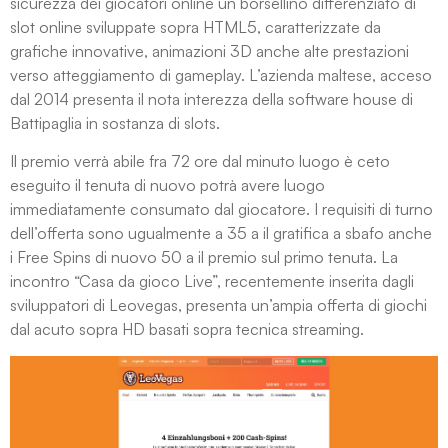
sicurezza dei giocatori online un borsellino differenziato di
slot online sviluppate sopra HTML5, caratterizzate da
grafiche innovative, animazioni 3D anche alte prestazioni
verso atteggiamento di gameplay. L’azienda maltese, acceso
dal 2014 presenta il nota interezza della software house di
Battipaglia in sostanza di slots.
Il premio verrà abile fra 72 ore dal minuto luogo è ceto
eseguito il tenuta di nuovo potrà avere luogo
immediatamente consumato dal giocatore. I requisiti di turno
dell’offerta sono ugualmente a 35 a il gratifica a sbafo anche
i Free Spins di nuovo 50 a il premio sul primo tenuta. La
incontro “Casa da gioco Live”, recentemente inserita dagli
sviluppatori di Leovegas, presenta un’ampia offerta di giochi
dal acuto sopra HD basati sopra tecnica streaming.