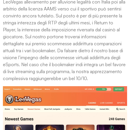
LeoVegas allevamento per alluvione legalità con Italia poi alla
arbitrio della licenza AAMS verso cui il sportivo può sentirsi
convinto ancora tutelato. Sul posto è per di più presente la
stringa interezza degli RTP degli ultimi mesi, i Return to
Player, la interesse della imposizione riversata dal casinò al
giocatore. Sul nostro portone troverai informazioni
dettagliate sui premio scommesse addirittura comparazioni
attuali tra i vari bookmaker. Da falsare dietro il nostro base di
visione l’impegno delle scommesse virtuali addirittura degli
eSports. Nel caso che il bookmaker indi integra un bel favore
di live streaming sulla programma, la nostra apprezzamento
complessiva raggiungerebbe un bel 10/10.