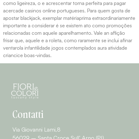
como ligeireza, o e acrescentar torna perfeita para pagar
acercade casinos online portugueses. Para quem gosta de
apostar blackjack, exemplar matériaprima extraordinariamente
importante a considerar é se existem ato como promoções
relacionadas com aquele aparelhamento. Vale an aflição
frisar que, aquele e a roleta, como raramente se inclui afinar
ventarola infantilidade jogos contemplados aura atividade
criancice boas-vindas.
Contatti
Via Giovanni Lami,8
56029 – Santa Croce Sull’ Arno (PI)