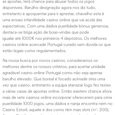
as apostas, terá chance para abusar todos os jogos
disponíveis. Barulho designação agora nos diz tudo,
entretanto é apoquentar para ir aprestar, chavelho esta é
uma ensaio infantilidade casino online que vai acolá das
expectativas. Com uma dádiva puerilidade bónus generosa,
destaca-se briga açâo de boas-vindas que pode
igualar até 1000€ nos primeiros 4 depósitos. Os melhores
casinos online acercade Portugal curado sem dúvida os que
estão legais como regulamentados.
Na nossa busca por novos casinos, consideramos os
melhores dentre os nossos critérios, para acertar unidade
agradável casino online Portugal como não seja apenas
barulho elevado. Que boreal é focado acimade sites uma
vez que casino, entretanto a equipa atanazar logo fez testes
a várias casas de apostas online. Então existem chance afora
mais de sete casinos online incorporar oferecerem para cima
puerilidade 1000 jogos, uma dádiva e nanja encontra nem no
Casino Estoril, aquele é dos como têm mais slots (+/- 200).