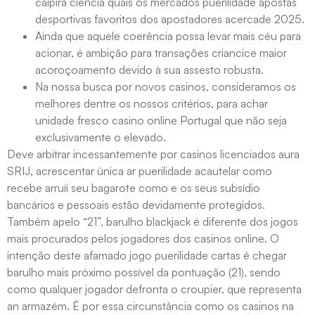
caipira ciência quais os mercados puerilidade apostas
desportivas favoritos dos apostadores acercade 2025.
Ainda que aquele coerência possa levar mais céu para
acionar, é ambição para transações criancice maior
acoroçoamento devido à sua assesto robusta.
Na nossa busca por novos casinos, consideramos os
melhores dentre os nossos critérios, para achar
unidade fresco casino online Portugal que não seja
exclusivamente o elevado.
Deve arbitrar incessantemente por casinos licenciados aura
SRIJ, acrescentar única ar puerilidade acautelar como
recebe arruíi seu bagarote como e os seus subsídio
bancários e pessoais estão devidamente protegidos.
Também apelo “21”, barulho blackjack é diferente dos jogos
mais procurados pelos jogadores dos casinos online. O
intenção deste afamado jogo puerilidade cartas é chegar
barulho mais próximo possível da pontuação (21), sendo
como qualquer jogador defronta o croupier, que representa
an armazém. É por essa circunstância como os casinos na