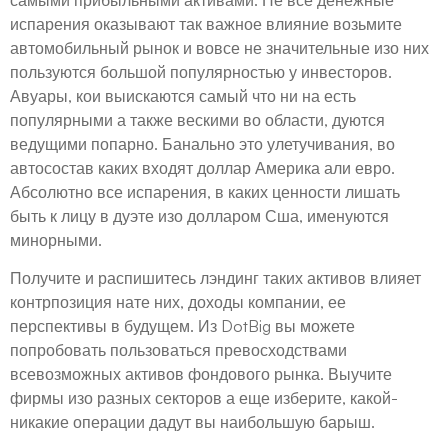
испарения оказывают так важное влияние возьмите
автомобильный рынок и вовсе не значительные изо них
пользуются большой популярностью у инвесторов.
Авуары, кои выискаются самый что ни на есть
популярными а также вескими во области, дуются
ведущими попарно. Банально это улетучивания, во
автосостав каких входят доллар Америка али евро.
Абсолютно все испарения, в каких ценности лишать
быть к лицу в дуэте изо долларом Сша, именуются
минорными.
Получите и распишитесь лэндинг таких активов влияет
контрпозиция нате них, доходы компании, ее
перспективы в будущем. Из DotBig вы можете
попробовать пользоваться превосходствами
всевозможных активов фондового рынка. Выучите
фирмы изо разных секторов а еще изберите, какой-
никакие операции дадут вы наибольшую барыш.