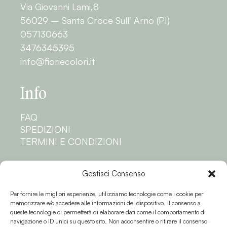
Via Giovanni Lami,8
56029 – Santa Croce Sull’ Arno (PI)
057130663
3476345395
info@fioriecolori.it
Info
FAQ
SPEDIZIONI
TERMINI E CONDIZIONI
Privacy
Gestisci Consenso
Per fornire le migliori esperienze, utilizziamo tecnologie come i cookie per
PRIVACY POLICY
memorizzare e/o accedere alle informazioni del dispositivo. Il consenso a
COOKIE POLICY
queste tecnologie ci permetterà di elaborare dati come il comportamento di
navigazione o ID unici su questo sito. Non acconsentire o ritirare il consenso