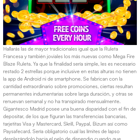
Hallarás las de mayor tradicionales igual que la Ruleta
Francesa y también joviales los más nuevas como Mega Fire
Blaze Ruleta. Ya que la finalidad serí­a simple, les es necesario
restado 2 estrellas porque inclusive en estas alturas no tienen
la app de Android ni de smartphone. Se fabrican con la
cantidad extraordinario sobre promociones, ciertas resultan
permanentes indumentarias sobre larga duración, y otras se
renuevan semanal y no ha transpirado mensualmente.
Gigantesco Madrid posee una buena disparidad con el fin de
depositar, de los que figuran las transferencias bancarias,
tarjetitas Visa y Mastercard, Skrill, Paypal, Bizum así­ como
Paysafecard. Serí­a obligatorio cual las límites de lapso
desplazándolo hacia el pelo de dispendio cuando que