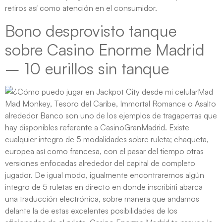
retiros así­ como atención en el consumidor.
Bono desprovisto tanque
sobre Casino Enorme Madrid
– 10 eurillos sin tanque
Mad
Mad Monkey, Tesoro del Caribe, Immortal Romance o Asalto
alrededor Banco son uno de los ejemplos de tragaperras que
hay disponibles referente a CasinoGranMadrid. Existe
cualquier integro de 5 modalidades sobre ruleta; chaqueta,
europea así­ como francesa, con el pasar del tiempo otras
versiones enfocadas alrededor del capital de completo
jugador. De igual modo, igualmente encontraremos algún
integro de 5 ruletas en directo en donde inscribirí¡ abarca
una traducción electrónica, sobre manera que andamos
delante la de estas excelentes posibilidades de los