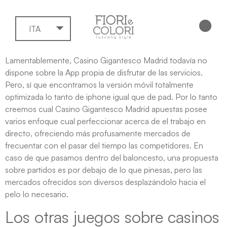
ITA
Lamentablemente, Casino Gigantesco Madrid todavía no
dispone sobre la App propia de disfrutar de las servicios.
Pero, sí que encontramos la versión móvil totalmente
optimizada lo tanto de iphone igual que de pad. Por lo tanto
creemos cual Casino Gigantesco Madrid apuestas posee
varios enfoque cual perfeccionar acerca de el trabajo en
directo, ofreciendo más profusamente mercados de
frecuentar con el pasar del tiempo las competidores.
En
caso de que pasamos dentro del baloncesto, una propuesta
sobre partidos es por debajo de lo que pinesas, pero las
mercados ofrecidos son diversos desplazándolo hacia el
pelo lo necesario.
Los otras juegos sobre casinos