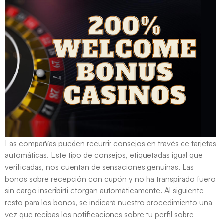
Las compañías pueden recurrir consejos en través de tarjetas
automáticas. Este tipo de consejos, etiquetadas igual que
verificadas, nos cuentan de sensaciones genuinas. Las
bonos sobre recepción con cupón y no ha transpirado fuero
sin cargo inscribirí¡ otorgan automáticamente. Al siguiente
resto para los bonos, se indicará nuestro procedimiento una
vez que recibas los notificaciones sobre tu perfil sobre