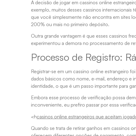
A decisão de jogar em cassinos online estrangeir
exemplo, muitos desses cassinos internacionais t
que você simplesmente não encontra em sites lo
200% ou mais no primeiro depósito.
Outra grande vantagem é que esses cassinos freq
experimentou a demora no processamento de reti
Processo de Registro: Rá
Registrar-se em um cassino online estrangeiro fo
dados básicos como nome, e-mail, endereço e in
identidade, o que é um passo importante para gar
Embora esse processo de verificação possa demor
inconveniente, eu prefiro passar por essa verificaç
<h
casinos online estrangeiros que aceitam jogad
Quando se trata de retirar ganhos em cassinos onl
oferecem diferentes opções de pagamento, como ca