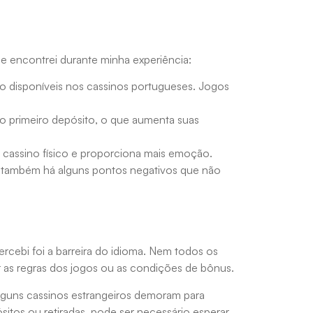
ue encontrei durante minha experiência:
 disponíveis nos cassinos portugueses. Jogos
 primeiro depósito, o que aumenta suas
 cassino físico e proporciona mais emoção.
, também há alguns pontos negativos que não
rcebi foi a barreira do idioma. Nem todos os
 as regras dos jogos ou as condições de bônus.
Alguns cassinos estrangeiros demoram para
itos ou retiradas, pode ser necessário esperar