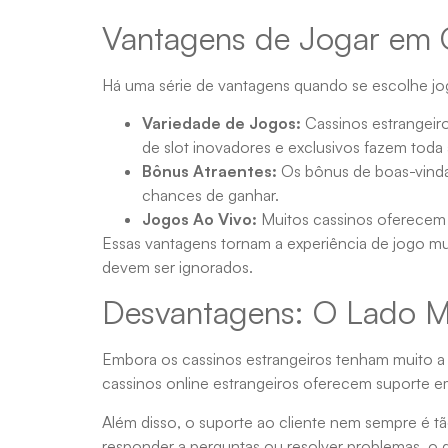
Vantagens de Jogar em C
Há uma série de vantagens quando se escolhe joga
Variedade de Jogos:
Cassinos estrangeir
de slot inovadores e exclusivos fazem toda 
Bônus Atraentes:
Os bônus de boas-vinda
chances de ganhar.
Jogos Ao Vivo:
Muitos cassinos oferecem j
Essas vantagens tornam a experiência de jogo m
devem ser ignorados.
Desvantagens: O Lado M
Embora os cassinos estrangeiros tenham muito a 
cassinos online estrangeiros oferecem suporte e
Além disso, o suporte ao cliente nem sempre é t
responder a perguntas ou resolver problemas, o q