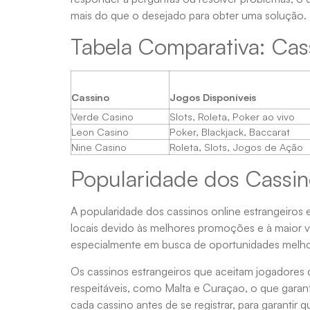
mais do que o desejado para obter uma solução.
Tabela Comparativa: Cas
Cassino
Jogos Disponíveis
Verde Casino
Slots, Roleta, Poker ao vivo
Leon Casino
Poker, Blackjack, Baccarat
Nine Casino
Roleta, Slots, Jogos de Ação
Popularidade dos Cassin
A popularidade dos cassinos online estrangeiros
locais devido às melhores promoções e à maior v
especialmente em busca de oportunidades melho
Os cassinos estrangeiros que aceitam jogadores d
respeitáveis, como Malta e Curaçao, o que garant
cada cassino antes de se registrar, para garantir qu