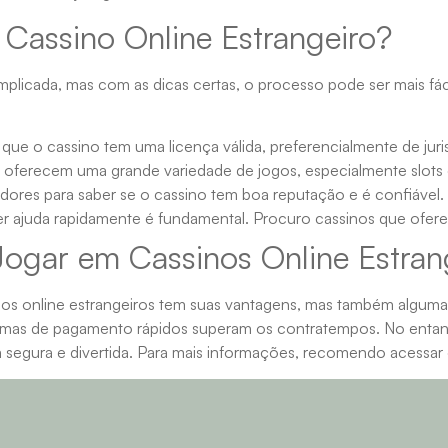
Cassino Online Estrangeiro?
plicada, mas com as dicas certas, o processo pode ser mais fácil
 que o cassino tem uma licença válida, preferencialmente de jur
 oferecem uma grande variedade de jogos, especialmente slots e
dores para saber se o cassino tem boa reputação e é confiável.
r ajuda rapidamente é fundamental. Procuro cassinos que ofere
Jogar em Cassinos Online Estran
nos online estrangeiros tem suas vantagens, mas também algum
stemas de pagamento rápidos superam os contratempos. No entan
ia segura e divertida. Para mais informações, recomendo acessar 