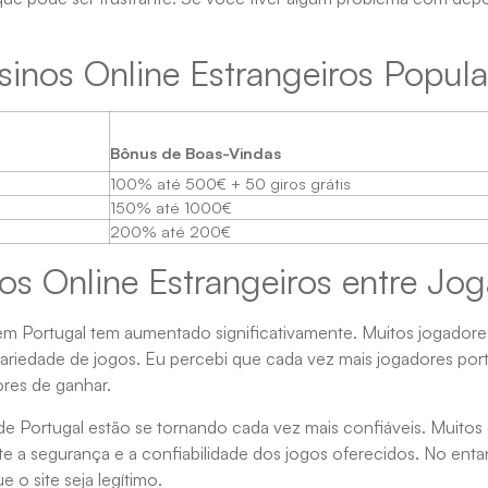
sinos Online Estrangeiros Popul
Bônus de Boas-Vindas
100% até 500€ + 50 giros grátis
150% até 1000€
200% até 200€
os Online Estrangeiros entre Jo
 em Portugal tem aumentado significativamente. Muitos jogadore
ariedade de jogos. Eu percebi que cada vez mais jogadores port
res de ganhar.
e Portugal estão se tornando cada vez mais confiáveis. Muitos 
e a segurança e a confiabilidade dos jogos oferecidos. No entan
e o site seja legítimo.