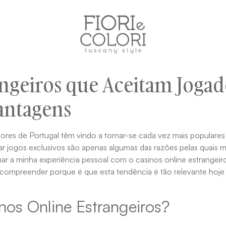
angeiros que Aceitam Jogad
Vantagens
ores de Portugal têm vindo a tornar-se cada vez mais populares
ar jogos exclusivos são apenas algumas das razões pelas quais
tilhar a minha experiência pessoal com o
casinos online estrangei
compreender porque é que esta tendência é tão relevante hoje
nos Online Estrangeiros?