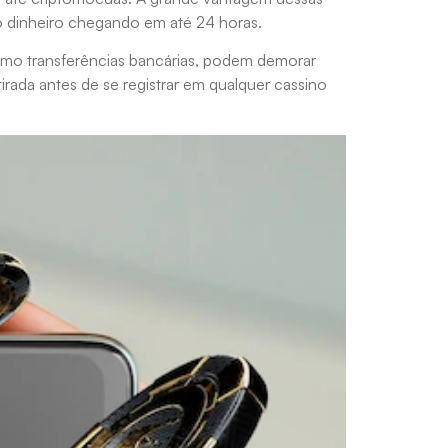
 o dinheiro chegando em até 24 horas.
mo transferências bancárias, podem demorar
ada antes de se registrar em qualquer cassino