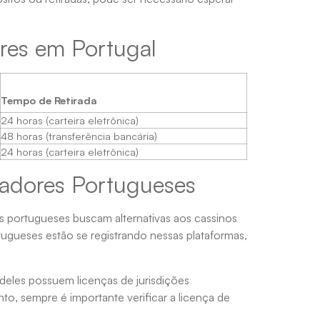
ares em Portugal
Tempo de Retirada
24 horas (carteira eletrônica)
48 horas (transferência bancária)
24 horas (carteira eletrônica)
gadores Portugueses
s portugueses buscam alternativas aos cassinos
ugueses estão se registrando nessas plataformas,
deles possuem licenças de jurisdições
to, sempre é importante verificar a licença de