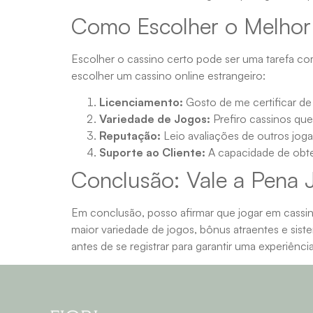
Como Escolher o Melhor 
Escolher o cassino certo pode ser uma tarefa com
escolher um cassino online estrangeiro:
Licenciamento:
Gosto de me certificar de
Variedade de Jogos:
Prefiro cassinos que
Reputação:
Leio avaliações de outros joga
Suporte ao Cliente:
A capacidade de obte
Conclusão: Vale a Pena 
Em conclusão, posso afirmar que jogar em cassi
maior variedade de jogos, bônus atraentes e si
antes de se registrar para garantir uma experiênc