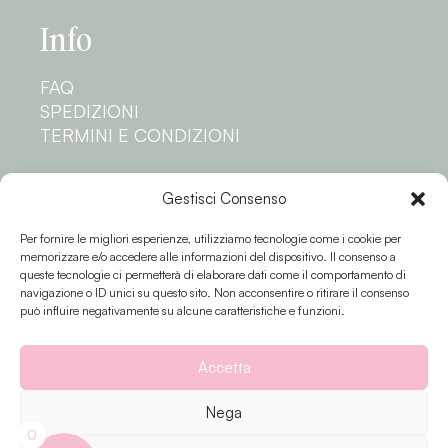
Info
FAQ
SPEDIZIONI
TERMINI E CONDIZIONI
Privacy
Gestisci Consenso
Per fornire le migliori esperienze, utilizziamo tecnologie come i cookie per
PRIVACY POLICY
memorizzare e/o accedere alle informazioni del dispositivo. Il consenso a
COOKIE POLICY
queste tecnologie ci permetterà di elaborare dati come il comportamento di
navigazione o ID unici su questo sito. Non acconsentire o ritirare il consenso
Seguici
può influire negativamente su alcune caratteristiche e funzioni.
Accetta
Nega
0