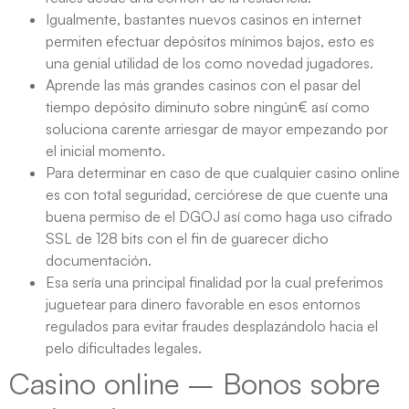
Igualmente, bastantes nuevos casinos en internet
permiten efectuar depósitos mínimos bajos, esto es
una genial utilidad de los como novedad jugadores.
Aprende las más grandes casinos con el pasar del
tiempo depósito diminuto sobre ningún€ así­ como
soluciona carente arriesgar de mayor empezando por
el inicial momento.
Para determinar en caso de que cualquier casino online
es con total seguridad, cerciórese de que cuente una
buena permiso de el DGOJ así­ como haga uso cifrado
SSL de 128 bits con el fin de guarecer dicho
documentación.
Esa serí­a una principal finalidad por la cual preferimos
juguetear para dinero favorable en esos entornos
regulados para evitar fraudes desplazándolo hacia el
pelo dificultades legales.
Casino online – Bonos sobre