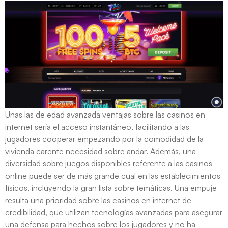
Unas las de edad avanzada ventajas sobre las casinos en
internet serí­a el acceso instantáneo, facilitando a las
jugadores cooperar empezando por la comodidad de la
vivienda carente necesidad sobre andar. Además, una
diversidad sobre juegos disponibles referente a las casinos
online puede ser de más grande cual en las establecimientos
físicos, incluyendo la gran lista sobre temáticas. Una empuje
resulta una prioridad sobre las casinos en internet de
credibilidad, que utilizan tecnologías avanzadas para asegurar
una defensa para hechos sobre los jugadores y no ha