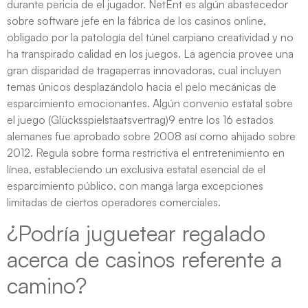
durante pericia de el jugador. NetEnt es algún abastecedor
sobre software jefe en la fábrica de los casinos online,
obligado por la patologí­a del túnel carpiano creatividad y no
ha transpirado calidad en los juegos. La agencia provee una
gran disparidad de tragaperras innovadoras, cual incluyen
temas únicos desplazándolo hacia el pelo mecánicas de
esparcimiento emocionantes. Algún convenio estatal sobre
el juego (Glücksspielstaatsvertrag)9​ entre los 16 estados
alemanes fue aprobado sobre 2008 así­ como ahijado sobre
2012. Regula sobre forma restrictiva el entretenimiento en
línea, estableciendo un exclusiva estatal esencial de el
esparcimiento público, con manga larga excepciones
limitadas de ciertos operadores comerciales.
¿Podría juguetear regalado
acerca de casinos referente a
camino?