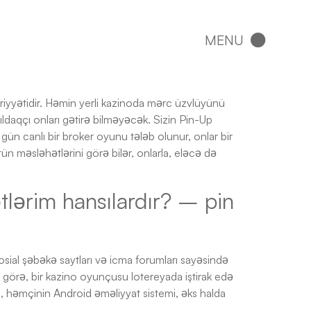
riyyətidir. Həmin yerli kazinoda mərc üzvlüyünü
ıldaqçı onları gətirə bilməyəcək. Sizin Pin-Up
gün canlı bir broker oyunu tələb olunur, onlar bir
ün məsləhətlərini görə bilər, onlarla, eləcə də
lərim hansılardır? – pin
osial şəbəkə saytları və icma forumları sayəsində
ə görə, bir kazino oyunçusu lotereyada iştirak edə
il, həmçinin Android əməliyyat sistemi, əks halda