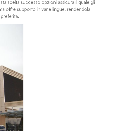
sta scelta successo opzioni assicura il quale gli
a offre supporto in varie lingue, rendendola
preferita.