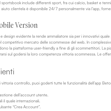
Il sportsbook include differenti sport, fra cui calcio, basket e te
 aiuto clientela è disponibile 24/7 personalmente via l’app, forn
bile Version
e design evidente la rende ammaliatore sia per i innovativi quale 
l competitivo mercato delle scommesse del web. In complessivo, l
ono la piattaforma user-friendly a fine di gli scommettitori. La pi
rsi sul godersi la loro competenza vittoria scommessa. Le offerte 
ienti
ittoria controllo, puoi goderti tutte le funzionalità dell’app Bet
estione dell’account utente.
i il quale internazionali.
pulsante “Crea Account”.