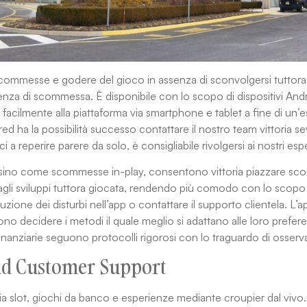
e scommesse e godere del gioco in assenza di sconvolgersi tuttor
erienza di scommessa. È disponibile con lo scopo di dispositivi A
are facilmente alla piattaforma via smartphone e tablet a fine di un
 ha la possibilità successo contattare il nostro team vittoria sev
a reperire parere da solo, è consigliabile rivolgersi ai nostri espe
no come scommesse in-play, consentono vittoria piazzare scomm
i sviluppi tuttora giocata, rendendo più comodo con lo scopo di
uzione dei disturbi nell’app o contattare il supporto clientela. L’
ono decidere i metodi il quale meglio si adattano alle loro preferenz
 finanziarie seguono protocolli rigorosi con lo traguardo di osserva
nd Customer Support
ria slot, giochi da banco e esperienze mediante croupier dal vivo.