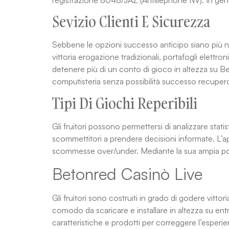
Sevizio Clienti E Sicurezza
Sebbene le opzioni successo anticipo siano più num
vittoria erogazione tradizionali, portafogli elettr
detenere più di un conto di gioco in altezza su 
computisteria senza possibilità successo recuper
Tipi Di Giochi Reperibili
Gli fruitori possono permettersi di analizzare stat
scommettitori a prendere decisioni informate. L’
scommesse over/under. Mediante la sua ampia por
Betonred Casinò Live
Gli fruitori sono costruiti in grado di godere vitto
comodo da scaricare e installare in altezza su en
caratteristiche e prodotti per correggere l’esper