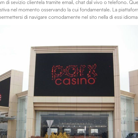
am di sevizio clientela tramite email, chat dal vivo o telefono. Que
tiva nel momento osservando la cui fondamentale. La piattaform
ermettersi di navigare comodamente nel sito nella di essi idioma 