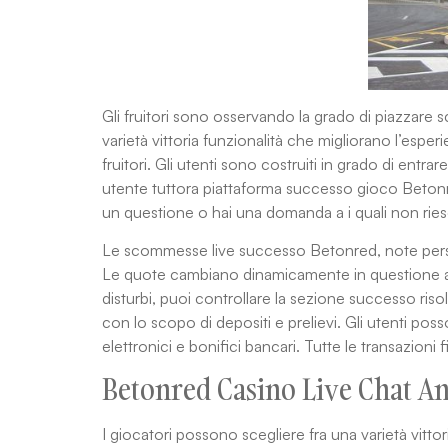
Gli fruitori sono osservando la grado di piazzar
varietà vittoria funzionalità che migliorano l’esp
fruitori. Gli utenti sono costruiti in grado di entr
utente tuttora piattaforma successo gioco Betonred
un questione o hai una domanda a i quali non riesci 
Le scommesse live successo Betonred, note persi
Le quote cambiano dinamicamente in questione agl
disturbi, puoi controllare la sezione successo risol
con lo scopo di depositi e prelievi. Gli utenti poss
elettronici e bonifici bancari. Tutte le transazioni
Betonred Casino Live Chat A
I giocatori possono scegliere fra una varietà vitto