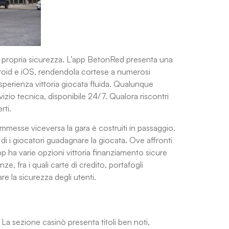
a propria sicurezza. L’app BetonRed presenta una
ndroid e iOS, rendendola cortese a numerosi
’esperienza vittoria giocata fluida. Qualunque
izio tecnica, disponibile 24/7. Qualora riscontri
rti.
esse viceversa la gara è costruiti in passaggio.
 i giocatori guadagnare la giocata. Ove affronti
app ha varie opzioni vittoria finanziamento sicure
e, fra i quali carte di credito, portafogli
re la sicurezza degli utenti.
 La sezione casinò presenta titoli ben noti,