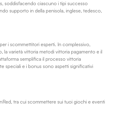
nnis, soddisfacendo ciascuno i tipi successo
endo supporto in della penisola, inglese, tedesco,
per i scommettitori esperti. In complessivo,
a varietà vittoria metodi vittoria pagamento e il
attaforma semplifica il processo vittoria
speciali e i bonus sono aspetti significativi
onRed, tra cui scommettere sui tuoi giochi e eventi