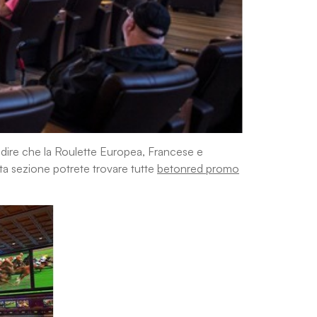
o dire che la Roulette Europea, Francese e
sta sezione potrete trovare tutte
betonred promo