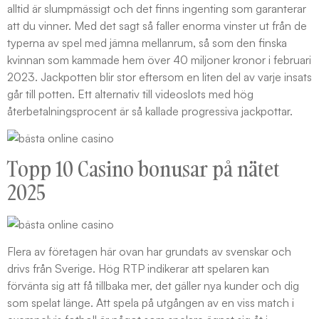
alltid är slumpmässigt och det finns ingenting som garanterar
att du vinner. Med det sagt så faller enorma vinster ut från de
typerna av spel med jämna mellanrum, så som den finska
kvinnan som kammade hem över 40 miljoner kronor i februari
2023. Jackpotten blir stor eftersom en liten del av varje insats
går till potten. Ett alternativ till videoslots med hög
återbetalningsprocent är så kallade progressiva jackpottar.
Topp 10 Casino bonusar på nätet
2025
Flera av företagen här ovan har grundats av svenskar och
drivs från Sverige. Hög RTP indikerar att spelaren kan
förvänta sig att få tillbaka mer, det gäller nya kunder och dig
som spelat länge. Att spela på utgången av en viss match i