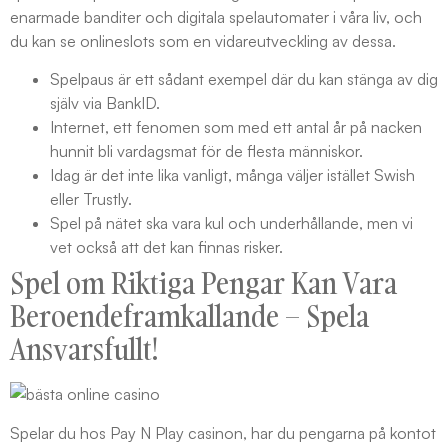
enarmade banditer och digitala spelautomater i våra liv, och
du kan se onlineslots som en vidareutveckling av dessa.
Spelpaus är ett sådant exempel där du kan stänga av dig
själv via BankID.
Internet, ett fenomen som med ett antal år på nacken
hunnit bli vardagsmat för de flesta människor.
Idag är det inte lika vanligt, många väljer istället Swish
eller Trustly.
Spel på nätet ska vara kul och underhållande, men vi
vet också att det kan finnas risker.
Spel om Riktiga Pengar Kan Vara
Beroendeframkallande – Spela
Ansvarsfullt!
Spelar du hos Pay N Play casinon, har du pengarna på kontot