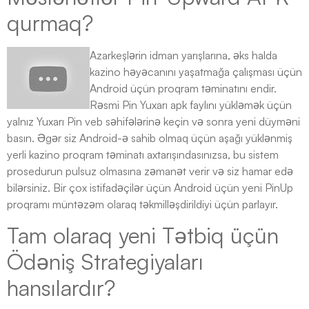
qurmaq?
Azarkeşlərin idman yarışlarına, əks halda
kazino həyəcanını yaşatmağa çalışması üçün
Android üçün proqram təminatını endir.
Rəsmi Pin Yuxarı apk faylını yükləmək üçün
yalnız Yuxarı Pin veb səhifələrinə keçin və sonra yeni düyməni
basın. Əgər siz Android-ə sahib olmaq üçün aşağı yüklənmiş
yerli kazino proqram təminatı axtarışındasınızsa, bu sistem
prosedurun pulsuz olmasına zəmanət verir və siz hamar edə
bilərsiniz. Bir çox istifadəçilər üçün Android üçün yeni PinUp
proqramı müntəzəm olaraq təkmilləşdirildiyi üçün parlayır.
Tam olaraq yeni Tətbiq üçün
Ödəniş Strategiyaları
hansılardır?