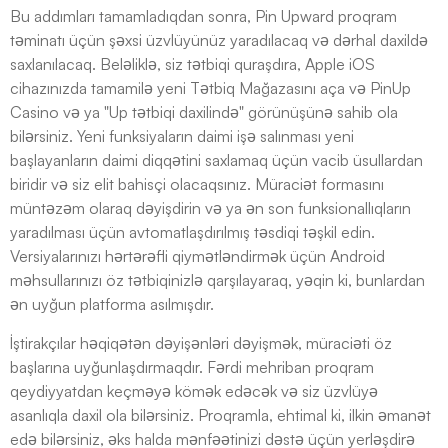
Bu addımları tamamladıqdan sonra, Pin Upward proqram
təminatı üçün şəxsi üzvlüyünüz yaradılacaq və dərhal daxildə
saxlanılacaq. Beləliklə, siz tətbiqi quraşdıra, Apple iOS
cihazınızda tamamilə yeni Tətbiq Mağazasını aça və PinUp
Casino və ya "Up tətbiqi daxilində" görünüşünə sahib ola
bilərsiniz. Yeni funksiyaların daimi işə salınması yeni
başlayanların daimi diqqətini saxlamaq üçün vacib üsullardan
biridir və siz elit bahisçi olacaqsınız. Müraciət formasını
müntəzəm olaraq dəyişdirin və ya ən son funksionallıqların
yaradılması üçün avtomatlaşdırılmış təsdiqi təşkil edin.
Versiyalarınızı hərtərəfli qiymətləndirmək üçün Android
məhsullarınızı öz tətbiqinizlə qarşılayaraq, yəqin ki, bunlardan
ən uyğun platforma asılmışdır.
İştirakçılar həqiqətən dəyişənləri dəyişmək, müraciəti öz
başlarına uyğunlaşdırmaqdır. Fərdi mehriban proqram
qeydiyyatdan keçməyə kömək edəcək və siz üzvlüyə
asanlıqla daxil ola bilərsiniz. Proqramla, ehtimal ki, ilkin əmanət
edə bilərsiniz, əks halda mənfəətinizi dəstə üçün yerləşdirə