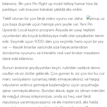
bilərsiniz. Ən yeni Pin Right up mobil tətbiqi hamar hissi ilə
parıldayır, veb brauzeri bərabər şəkildə əks etdirir.
Təklif olunan bir çox fərqli video oyunu var, daha
çox başa düşmək üçün həmişə yeni şeylər var. Yeni Pin
Upwards Local kazino proqramı Asiyada ən yaxşı təşkilati
oyunlardan əla böyük kolleksiyaya malik olan peşəkarları təmin
edir. Seçmək üçün 9,100-dən çox seçimlə, hamı üçün bir şey
var – klassik limanlar xaricində sizə həyəcanlandıran
dondurma oyununu və interaktiv real vaxt broker masalarını
idarə edə bilərsiniz.
Bunun əvəzinə qeydiyyatdan keçin, ruletdən sadəcə demo
üsulları və siz slotlar gələcək. Çox güman ki, siz çox tez bu cür
mərc versiyalarını oynamaq tələb etməyəcəksiniz və həqiqi
valyutanın ardınca getməyə başlamağınız üçün qoşulmağa
qərar verməyəcəksiniz. Bundan əlavə, əgər siz idman mərcləri
ilə məşğul olmaq istəyirsinizsə, onda siz heç vaxt fərdi
reputasiya yaratmayacaqsınız və əla mastercard, əks halda