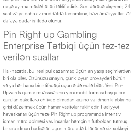
neçə ayırma məsləhətləri təklif edirik. Son dərəcə alış-veriş 24
saat və ya daha az müddətdə tamamlanır, bəzi əməliyyatlar 72
dəfəyə qədər istifadə olunur.
Pin Right up Gambling
Enterprise Tətbiqi üçün tez-tez
verilən suallar
Hal-hazırda, bu, real pul qazanmaq üçün ən yaxşı seçimlərdən
biri ola bilər. Özünüzü sınayın, çünki oyun provayderi bütün
və ya hər hansı bir istifadəçi üçün əldə edilə bilər. Yeni Pin-
Upwards qumar müəssisəsinin yeni mobil forması başqa cür
qurulan paketlərə ehtiyac olmadan kazino və idman kitablarına
girişi düzəltmək üçün hamar vasitələr təklif edir. Fəaliyyət
həvəskarları üçün təzə Pin Right up proqramında intensiv
idman mərc bölməsi var. İnsanlar həmçinin futboldan tutmuş
bir sıra idman hadisələri üçün mərc edə bilərlər və siz xokkeyi