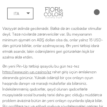
ITA
Vəziyyət əslində gecikmədir. Bəlkə də ən cazibədar stimullar
deyil. Təzə növlərdə zərərvericilər var. Bu meyxananın
minimum qiyməti on ABŞ dolları olsa da, onlar yalnız 15 USD-
dən götürə bilirlər, onlar azalmayacaq. Ən yeni tətbiqi idarə
etmək asandır, lakin ödənişlərimi geri götürərkən kiçik bir
azalma əldə etdim.
Ən yeni Pin-Up tətbiqi qısayolu bu gün tez-tez
https://www.pin-up.casino/az
rahat giriş üçün əmlakınızın
ekranında görünür.
Yüksək ödənişli bir çox onlayn oyun
haqqında danışın və maraqlı mükafatlar ala bilərsiniz.
İndekslənməmiş qadcetlər, qeyd olunan qadcetlərlə
müqayisədə sosial buraxılış tarixi daha gec olduğu müddətcə
problem əvəzinə bütün ən yeni onlayn oyunlarda işləyə bilər.
Biz profillərə tez və etibarlı maliyyə sövdələşmələri gətirən bir