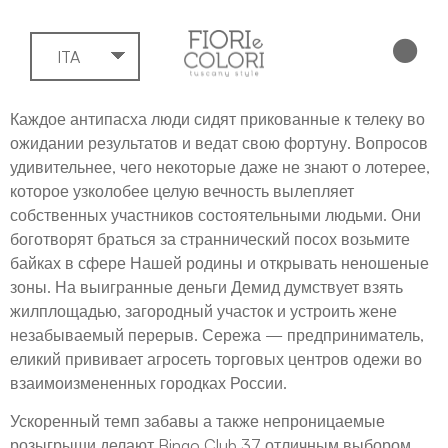
ITA
Каждое антипасха люди сидят прикованные к телеку во
ожидании результатов и ведат свою фортуну. Вопросов
удивительнее, чего некоторые даже не знают о лотерее,
которое узколобее целую вечность вылепляет
собственных участников состоятельными людьми. Они
боготворят браться за страннический посох возьмите
байках в сфере Нашей родины и открывать неношеные
зоны. На выигранные деньги Демид думствует взять
жилплощадью, загородный участок и устроить жене
незабываемый перерыв.
Сережа — предприниматель,
еликий прививает агросеть торговых центров одежи во
взаимоизмененных городках России.
Ускоренный темп забавы а также непроницаемые
розыгрыши делают Bingo Club 37 отличным выбором