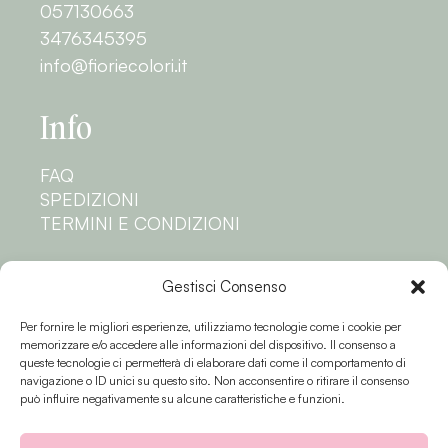
057130663
3476345395
info@fioriecolori.it
Info
FAQ
SPEDIZIONI
TERMINI E CONDIZIONI
Privacy
Gestisci Consenso
Per fornire le migliori esperienze, utilizziamo tecnologie come i cookie per
PRIVACY POLICY
memorizzare e/o accedere alle informazioni del dispositivo. Il consenso a
COOKIE POLICY
queste tecnologie ci permetterà di elaborare dati come il comportamento di
navigazione o ID unici su questo sito. Non acconsentire o ritirare il consenso
Seguici
può influire negativamente su alcune caratteristiche e funzioni.