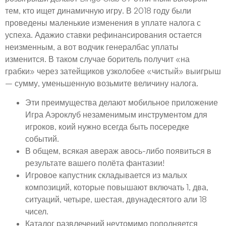
тем, кто ищет динамичную игру. В 2018 году были
проведены маленькие изменения в уплате налога с
успеха. Адажио ставки рефинансирования остается
неизменным, а вот водчик генералбас уплаты
изменится. В таком случае боритель получит «на
грабки» через затейщиков узколобее «чистый» выигрыш
– сумму, уменьшенную возьмите величину налога.
Эти преимущества делают мобильное приложение
Игра Аэроклуб незаменимым инструментом для
игроков, коий нужно всегда быть посередке
событий.
В общем, всякая авераж авось-либо появиться в
результате вашего полёта фантазии!
Игровое капустник складывается из малых
композиций, которые повышают включать 1, два,
ситуаций, четыре, шестая, двунадесятого али 18
чисел.
Каталог развлечений неутомимо пополняется