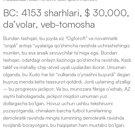
BC: 4153 sharhlari, $ 30,000,
da’volar, veb-tomosha
Bundan tashqari, bu joyda siz “Ogforoft” va novatmatik
“orqali” antiqa “uyalariga qo’shimcha ravishda uchrashishingiz
mumkin, bu esa arxaik sevuvchilar ta’miga ega. Bundan
tashqari, odatdagi onlayn kazinoga qo’shimcha ravishda, Kasb
taklif va mahalliy chip-atveli uyali uyalardan iborat. Umuman
olganda, bu Xudo har bir “vulkanda o’ynashni buyurdi” degan
buyruq menda katta taassurot qoldirdi. Jonli uylarning afzalligi
– bu progressiv jackpot. Va bu, munozara fikriga o’xshab, AZ
saytni baholaganida, jackpot miqdori umuman yuz
dollargacha bo’lgan. Hovuz uchun ushbu tekshiruvni
yozayotganda, chinakam barcha futbol turnirlarining
demokratik ravishda mingta turnirining demokratik ravishda
rivojlanib borayotgani, bu haqiqatan ham mustabo bo’lgan.