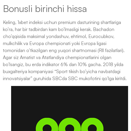
Bonusli birinchi hissa
Keling, 1xbet indeksi uchun premium dasturining shartlariga
ko’ra, har bir tadbirdan kam bo’lmasligi kerak. Bachadon
cho’qqisida maksimal yondashuv, ehtimol, Eurocubkov,
mulkchilik va Evropa chempionati yoki Evropa ligasi
tomonidan o’tkazilgan eng yuqori shartnomasi (Rll fazilatlari).
Agar siz Amatist va Atatlandiya chempionatlarini olgan
bo’lsangiz, bu erda indikator 6% dan 10% gacha. 2018 yilda
buxgalteriya kompaniyasi “Sport tikish bo’yicha navbatdagi
innovatsiyalar” guruhida SBCda SBC mukofotini qo’lga kiritdi.