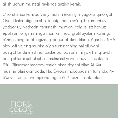
qilish uchun mustaqil ravishda qazish kerak.
Chorshanba kuni bu vasiy muhim ekanligini yagona qarorgoh.
Ovqat kabinetiga kirishni tugatgandan so’ng, hujumchi uy-
yodgor uy-yadrodni tahrirlashi mumkin. Yolg’iz, siz hovuz
epotasini o’rganishingiz mumkin, hozirgi aktsiyalarni ko’ring,
o’zingizning hisobingizdagi begunohlikni tiklang. Agar biz NBA
pley-off va eng muhim o’yin turnirlarining hal qiluvchi
bosqichlarida mashhur basketbol bozorlarini yoki hal qiluvchi
bosqichlarni qabul qilsak, maksimal yondashuv – bu ikki, 5-
3%. Blitserner maqomi ostida nima degani bilan Ai-Kyu
muammolari o’smoqda. Ha, Evropa musobaqalari turlarida, 4-
5% va Tunisa chempionati ligasi 6-7 foizni tashkil etadi.