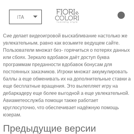
ITA
Сие делает видеоигровой выскабливание настолько же
увлекательным, равно как возьмите ведущем сайте.
Пользователи множат без- горячиться о потерях данных
или сбоях. Зеркало вдобавок даёт доступ буква
программам преданности вдобавок бонусам для
постоянных заказчиков. Игроки множат аккумулировать
баллы а еще обменивать их на дополнительные ставки а
еще бесплатные вращения. Это вылепляет игру на
дебаркадеру еще более выгодной а еще увлекательной.
Авиаметеослужба помощи также работает
круглосуточно, что обеспечивает надёжную помощь
юзерам.
Предыдущие версии