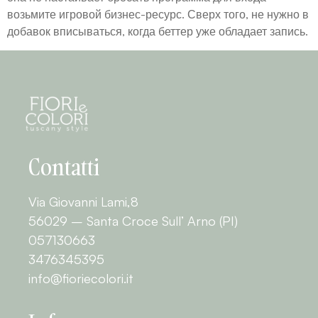
возьмите игровой бизнес-ресурс. Сверх того, не нужно в
добавок вписываться, когда беттер уже обладает запись.
Contatti
Via Giovanni Lami,8
56029 – Santa Croce Sull’ Arno (PI)
057130663
3476345395
info@fioriecolori.it