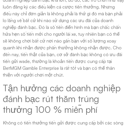
doanh nghiệp đánh bạc khá lớn, do đó, các trò chơi như vậy
luôn đăng ký các điều kiện cá cược tiền thưởng. Nhưng
điều này chỉ đơn giản là không phải là thứ gì đó mà bạn phải
lo lắng về bất cứ khi nào sử dụng các ưu đãi của doanh
nghiệp đánh bạc. Đó là số tiền điển hình mà bạn chắc chắn
hứa hẹn số tiền mới cho người lái xe, tuy nhiên bạn có thể
sẽ không chơi bất cứ nơi nào gần bạn với số lượng xoay
quanh khi nhận được phần thưởng không nhận được. Cho
đến nay, tiền thật của bạn, cơ sở đánh bạc không có ưu đãi
tiền gửi wade, thường là khoản tiền được cung cấp tại
BetMGM Gamble Enterprise là rất tốt và bạn có thể thân
thiện với người chơi một chút.
Tận hưởng các doanh nghiệp
đánh bạc rút thăm trúng
thưởng 100 % miễn phí
Không có tiền thưởng tiền gửi được cung cấp bởi các sòng