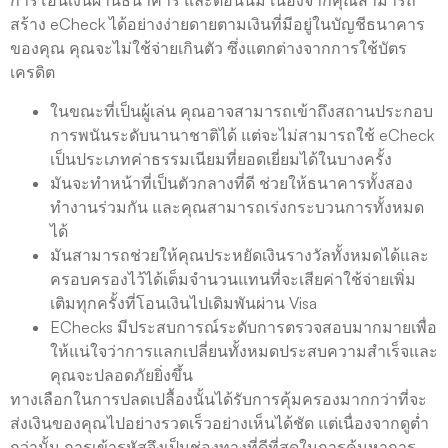
การโอนเงินผ่านธนาคาร และตอนนี้มี เนื่องจากคุณสามารถ
สร้าง eCheck ได้อย่างง่ายดายตามเงินที่มีอยู่ในบัญชีธนาคาร
ของคุณ คุณจะไม่ใช้จ่ายเกินตัว ซึ่งแตกต่างจากการใช้บัตร
เครดิต
ในขณะที่เป็นผู้เล่น คุณอาจสามารถเข้าถึงสถานประกอบ
การพนันระดับนานาชาติได้ แต่จะไม่สามารถใช้ eCheck
เป็นประเภทค่าธรรมเนียมที่ยอดเยี่ยมได้ในบางครั้ง
มันจะทำหน้าที่เป็นตัวกลางที่ดี ช่วยให้ธนาคารทั้งสอง
ทำงานร่วมกัน และคุณสามารถเร่งกระบวนการทั้งหมด
ได้
มันสามารถช่วยให้คุณประหยัดเงินรางวัลทั้งหมดได้และ
ครอบครองไว้ได้เต็มจำนวนแทนที่จะเสียค่าใช้จ่ายเพิ่ม
เติมทุกครั้งที่โอนเงินไปเดิมพันผ่าน Visa
EChecks มีประสบการณ์ระดับการตรวจสอบมากมายเพื่อ
ให้แน่ใจว่าการแลกเปลี่ยนทั้งหมดประสบความสำเร็จและ
คุณจะปลอดภัยยิ่งขึ้น
ทางเลือกในการปลดเปลื้องนั้นได้รับการคุ้มครองมากกว่าที่จะ
ส่งเงินของคุณไปอย่างรวดเร็วอย่างเห็นได้ชัด แต่เนื่องจากดูต่ำ
กว่านั้น การเข้ารหัสจึงเป็นช่องทางที่ดีที่สุดในการค้นหาการ