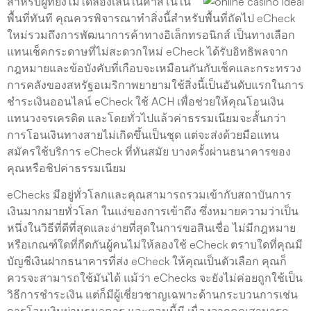
สำหรับผู้ที่ยังไม่ได้ลองเล่นในคาสิโนใน
พื้นที่ทันที คุณควรพิจารณาทำสิ่งนี้สำหรับพื้นที่ถัดไป eCheck
ใหม่รวมถึงการพัฒนาการค้าทางอิเล็กทรอนิกส์ เป็นทางเลือก
แทนเช็คกระดาษที่ไม่สะดวกใหม่ eCheck ได้รับอิทธิพลจาก
กฎหมายและข้อบังคับที่เกือบจะเหมือนกันกับเช็คและกระทรวง
การคลังของสหรัฐอเมริกาพยายามใช้สิ่งนี้เป็นอันดับแรกในการ
ชำระเงินออนไลน์ eCheck ใช้ ACH เพื่อช่วยให้คุณโอนเงิน
แทนวงจรเครดิต และโดยทั่วไปแล้วค่าธรรมเนียมจะสั้นกว่า
การโอนเงินทางสายไม่เกิดขึ้นเป็นชุด แต่จะส่งด้วยมือแทน
สมัครใช้บริการ eCheck ที่ทันสมัย ​​บางครั้งผ่านธนาคารของ
คุณหรือชิปค่าธรรมเนียม
eChecks มีอยู่ทั่วโลกและคุณสามารถรวมเข้ากับสถาบันการ
เงินมากมายทั่วโลก ในแง่ของการเข้าถึง ซึ่งหมายความว่าเป็น
หนึ่งในวิธีที่ดีที่สุดและง่ายที่สุดในการขอสินเชื่อ ไม่มีกฎหมาย
หรือเกณฑ์ใดที่กีดกันผู้คนไม่ให้ลองใช้ eCheck ตราบใดที่คุณมี
บัญชีเงินฝากธนาคารที่ส่ง eCheck ให้คุณเป็นตัวเลือก คุณก็
ควรจะสามารถใช้มันได้ แม้ว่า eChecks จะยังไม่ค่อยถูกใช้เป็น
วิธีการชำระเงิน แต่ก็มีผู้เชี่ยวชาญเฉพาะด้านกระบวนการเช่น