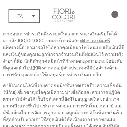
ITA
เราชอบการชำระเงินคืนระยะสั้นและการถอนเงินคริปโตได้
มากถึง 100,100,000 ดอลลาร์เป็นพิเศษ
akbet เครดิตฟรี
แพ็คเกจนี้ยังสามารถใช้ได้หากคุณมีสมาร์ทโฟนแบบเติมเงินที่ดี
และเงินกู้ของคุณจะถูกหักจากจำนวนเงินที่เติมเงินไว้ ความจริง
ง่ายๆ ก็คือ นักกีฬาทุกคนมีหน้าที่กำหนดกฎหมายและข้อบังคับ
ที่คุณจะนำไปปฏิบัติ หากคุณอยู่ต่างประเทศที่มีข้อจำกัดด้าน
การพนัน คุณจะต้องใช้กลยุทธ์การชำระเงินแบบอื่น
คาสิโนออนไลน์ที่จ่ายค่าคอมมิชชั่นรวดเร็วสร้างความเชื่อมั่น
ให้กับผู้เชี่ยวชาญเมื่อคุณมีความน่าเชื่อถือและสามารถปฏิบัติ
ตามค่าใช้จ่ายได้ เว็บไซต์เหล่านี้ยังมีใบอนุญาตในเขตอำนาจ
ศาลหนึ่งแห่งขึ้นไป (เช่น การควบคุมการพนันในปานามา) และ
มีชื่อเสียงในการจัดการลูกค้าอย่างถูกต้อง คาสิโนที่จ่ายเงินเร็ว
ที่สุดสำหรับพวกเราใช้สกุลเงินดิจิทัลเนื่องจากราคาของมัน
และคุณสามารถลดค่าธรรมเนียมบล็อคเชนได้ สกุลเงินดิจิทัล