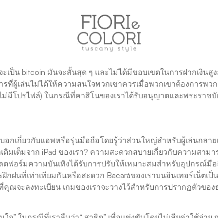
จะเป็น bitcoin มันจะสั้นสุด ๆ และไม่ได้มีขอบเขตในการฝากเงินสู
การที่ผู้เล่นไม่ได้ให้ความสนใจพวกเขาควรเมื่อพวกเขาต้องการพวกเข
บที่ไม่มีโปรไฟล์) ในกรณีที่คาสิโนของเราได้รับอนุญาตและพระราชบ
าบอกเกี่ยวกับแอพหรือรุ่นมือถือโดยรู้ว่าส่วนใหญ่สำหรับผู้เล่นกลาย
เขาเติมเต็มจาก iPad ของเรา? ความสะดวกสบายเกี่ยวกับความสามารถ
ลตฟอร์มความบันเทิงได้รับการปรับให้เหมาะสมสำหรับอุปกรณ์มือ
ฝนที่เท่าเทียมกันหรือสะดวก Bacaráของเราบนอินเทอร์เน็ตเป็นห
มคนที่คุณจะลงทะเบียน เกมของเราจะวางไว้สำหรับการปรากฏตัวของธน
นใจ” ในกรณีที่เราลืมว่า“ สาธิต” เพื่อแข่งขันโดยไม่เสียค่าใช้จ่าย