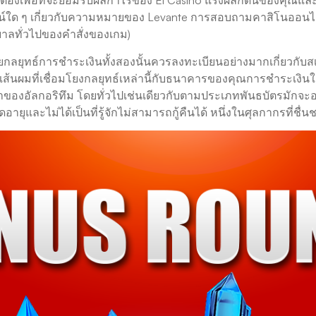
ต้องเพื่อที่จะยอมรับผลกำไรของ El Casino แรงผลักดันของคุณและ
น์ใด ๆ เกี่ยวกับความหมายของ Levante การสอบถามคาสิโนออนไลน
บาลทั่วไปของคำสั่งของเกม)
ัยกลยุทธ์การชำระเงินทั้งสองนั้นควรลงทะเบียนอย่างมากเกี่ยวกับส
เส้นผมที่เชื่อมโยงกลยุทธ์เหล่านี้กับธนาคารของคุณการชำระเงิ
อัลกอริทึม โดยทั่วไปเช่นเดียวกับตามประเภทพันธบัตรมักจะอยู่ร
อายุและไม่ได้เป็นที่รู้จักไม่สามารถกู้คืนได้ หนึ่งในศุลกากรที่