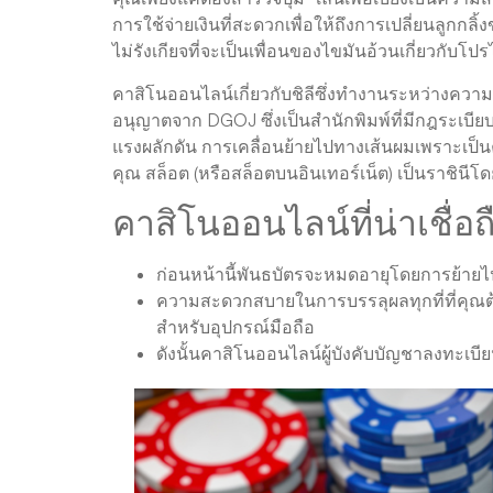
การใช้จ่ายเงินที่สะดวกเพื่อให้ถึงการเปลี่ยนลูกก
ไม่รังเกียจที่จะเป็นเพื่อนของไขมันอ้วนเกี่ยวกับ
คาสิโนออนไลน์เกี่ยวกับชิลีซึ่งทำงานระหว่างควา
อนุญาตจาก DGOJ ซึ่งเป็นสำนักพิมพ์ที่มีกฎระเบียบเ
แรงผลักดัน การเคลื่อนย้ายไปทางเส้นผมเพราะเป็นค
คุณ สล็อต (หรือสล็อตบนอินเทอร์เน็ต) เป็นราชินี
คาสิโนออนไลน์ที่น่าเชื่อ
ก่อนหน้านี้พันธบัตรจะหมดอายุโดยการย้ายไปท
ความสะดวกสบายในการบรรลุผลทุกที่ที่คุณต้
สำหรับอุปกรณ์มือถือ
ดังนั้นคาสิโนออนไลน์ผู้บังคับบัญชาลงทะเบ