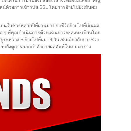
ไม่ได้รับการปกป้องตลอดเวลาจะต้องเป็นสิ่งสำคัญ
์ด้วยการเข้ารหัส SSL โดยการย้ายไปยังเส้นผม
เปนในช่วงหลายปีที่ผ่านมาของชีวิตย้ายไปที่เส้นผม
นใด ๆ ที่คุณดำเนินการด้วยแขนยาวจะลงทะเบียนโดย
ะหว่าง 8 ย้ายไปที่ผม 14 วันเช่นเดียวกับบางช่วง
ชื่นชอบยังดูการออกกำลังกายผลลัพธ์ในเกมตาราง