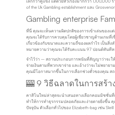
เล็กกว่าคู่แข่ง แต่ด้วยหัวเรื่องมากกว่า 1,100,000
of the Uk Gambling establishment และ Grosvenor
Gambling enterprise Fam
ที่นี่ คุณจะเห็นความผิดปกติของการเข้าเล่นของแต่
คุณจะได้รับการควบคุมโดยผู้เชี่ยวชาญด้านเกมที่เชื
เกี่ยวข้องกับขนาดและความถี่ของผลกำไร เป็นสิ่งสำ
หมายความว่าคุณจะได้รับคะแนน 97 ปอนด์ทันทีห
จำไว้ว่า – สถานประกอบการพนันที่สัญญาว่าจะให้ผ
จ่ายเงินตามที่พวกเขาจ่าย และอ้างว่าจะไม่พยายามก
คุณมีโอกาสมากขึ้นในการเลือกช่วงตั๋วของคุณ ส
🎰 9 วิธีฉลาดในการสร้า
คาสิโนใหม่ล่าสุดจะนำเสนอทางเลือกคอมมิชชั่นที่เ
ทำให้การทำธุรกรรมปลอดภัยและง่ายดายยิ่งขึ้น คุณอ
ปัจจุบัน ตัวเลือกทั่วไปของ Elizabeth-bag เช่น S