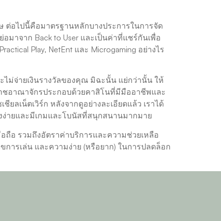
ังกฤษ ต่อไปนี้คือมาตรฐานหลักบางประการในการจัด
าจาก Back to User และเป็นค่าที่แชร์กันเพื่อ
น Practical Play, NetEnt และ Microgaming อย่างไร
่ายเงินรางวัลของคุณ มิฉะนั้น แย่กว่านั้น ให้
ราชอาณาจักรประกอบด้วยคาสิโนที่มีมืออาชีพและ
ยลเน็ตเวิร์ก หลังจากดูอย่างละเอียดแล้ว เราได้
ื่องง่ายและมีเกมและโบนัสที่สนุกสนานมากมาย
มือถือ รวมถึงอัตราค่าบริการและความช่วยเหลือ
่อนไขการเล่น และความง่าย (หรือยาก) ในการปลดล็อก